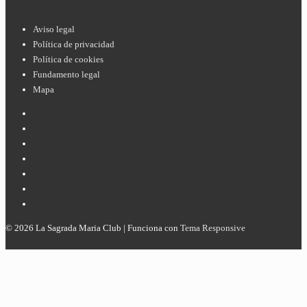
Menú
Aviso legal
Política de privacidad
del
Política de cookies
pie
Fundamento legal
Mapa
de
página
© 2026
La Sagrada Maria Club
| Funciona con
Tema Responsive