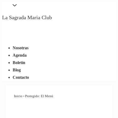
↓
Saltar
La Sagrada Maria Club
al
contenido
principal
Navegación
Menú
principal
Nosotras
Agenda
Boletín
Blog
Contacto
Inicio
›
Protegido: El Menú