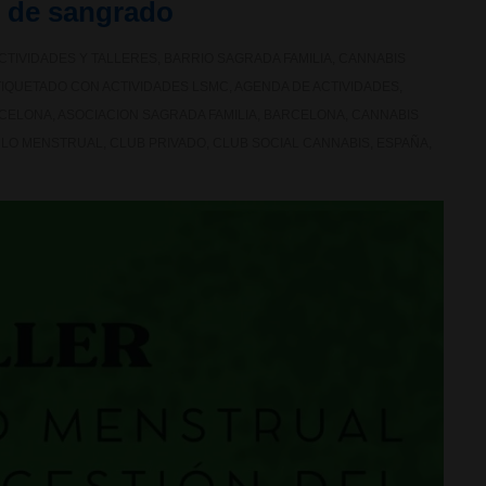
ón de sangrado
CTIVIDADES Y TALLERES
,
BARRIO SAGRADA FAMILIA
,
CANNABIS
TIQUETADO CON
ACTIVIDADES LSMC
,
AGENDA DE ACTIVIDADES
,
RCELONA
,
ASOCIACION SAGRADA FAMILIA
,
BARCELONA
,
CANNABIS
CLO MENSTRUAL
,
CLUB PRIVADO
,
CLUB SOCIAL CANNABIS
,
ESPAÑA
,