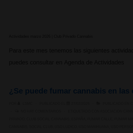
Actividades marzo 2026 | Club Privado Cannabis
Para este mes tenemos las siguientes actividad
puedes consultar en Agenda de Actividades
¿Se puede fumar cannabis en las 
POR
LSMC
PUBLICADO EL
27/02/2026
PUBLICADO EN
C
NO HAY COMENTARIOS
ETIQUETADO CON
ASOCIACION CANN
PRIVADO
,
CLUB SOCIAL CANNABIS
,
ESPAÑA
,
FUMAR CALLE
,
FUMAR M
CANNABIS
,
SOCIAL CLUB
,
USO LUDICO
,
USO MARIHUANA
,
USO PERSO