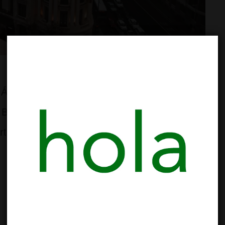
Ámsterdam ofrecen modelos de tolerancia
en Barcelona, ahora examinamos cómo está la
rtículo actualiza la normativa, zonas