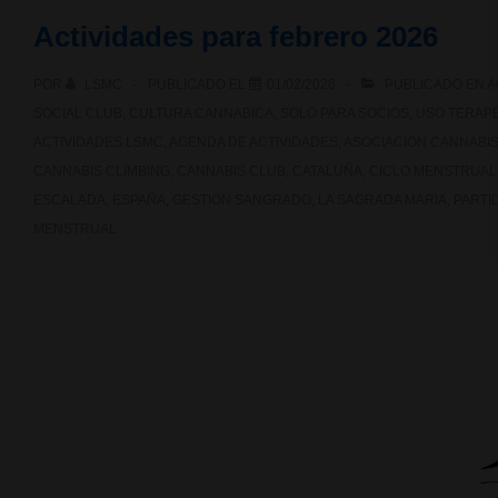
fumar
Actividades para febrero 2026
cannabis
POR
LSMC
PUBLICADO EL
01/02/2026
PUBLICADO EN
A
en
SOCIAL CLUB
,
CULTURA CANNABICA
,
SOLO PARA SOCIOS
,
USO TERAP
las
ACTIVIDADES LSMC
,
AGENDA DE ACTIVIDADES
,
ASOCIACION CANNABI
CANNABIS CLIMBING
,
CANNABIS CLUB
,
CATALUÑA
,
CICLO MENSTRUAL
calles
ESCALADA
,
ESPAÑA
,
GESTION SANGRADO
,
LA SAGRADA MARIA
,
PARTI
de
MENSTRUAL
Madrid?