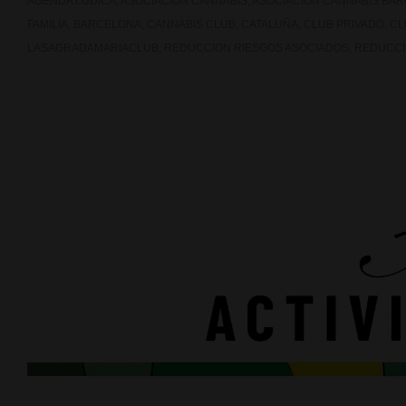
AGENDA LUDICA
,
ASOCIACION CANNABIS
,
ASOCIACION CANNABIS BA
FAMILIA
,
BARCELONA
,
CANNABIS CLUB
,
CATALUÑA
,
CLUB PRIVADO
,
CL
LASAGRADAMARIACLUB
,
REDUCCION RIESGOS ASOCIADOS
,
REDUCCI