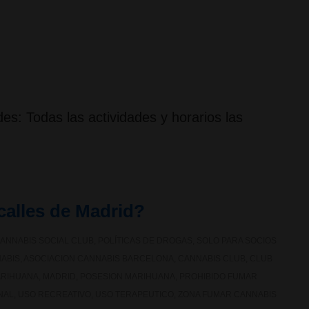
es: Todas las actividades y horarios las
calles de Madrid?
ANNABIS SOCIAL CLUB
,
POLÍTICAS DE DROGAS
,
SOLO PARA SOCIOS
ABIS
,
ASOCIACION CANNABIS BARCELONA
,
CANNABIS CLUB
,
CLUB
ARIHUANA
,
MADRID
,
POSESION MARIHUANA
,
PROHIBIDO FUMAR
NAL
,
USO RECREATIVO
,
USO TERAPEUTICO
,
ZONA FUMAR CANNABIS