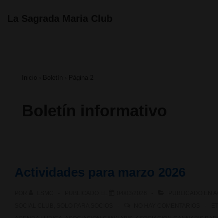
↓
Navegación
La Sagrada Maria Club
principal
Saltar
al
contenido
Inicio
›
Boletín
›
Página 2
principal
Boletín informativo
Actividades para marzo 2026
POR
LSMC
PUBLICADO EL
04/03/2026
PUBLICADO EN
A
SOCIAL CLUB
,
SOLO PARA SOCIOS
NO HAY COMENTARIOS
E