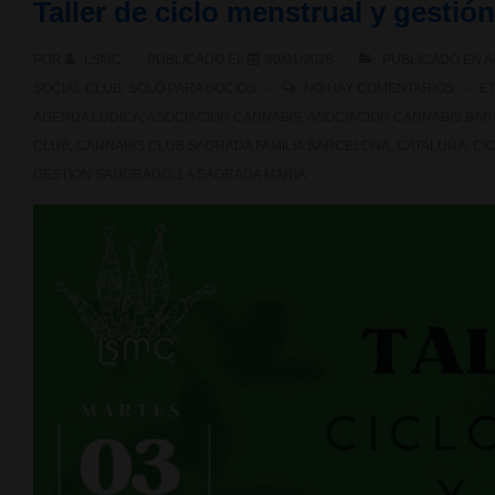
Taller de ciclo menstrual y gesti
POR
LSMC
PUBLICADO EL
30/01/2026
PUBLICADO EN
A
SOCIAL CLUB
,
SOLO PARA SOCIOS
NO HAY COMENTARIOS
E
AGENDA LUDICA
,
ASOCIACION CANNABIS
,
ASOCIACION CANNABIS BA
CLUB
,
CANNABIS CLUB SAGRADA FAMILIA BARCELONA
,
CATALUÑA
,
CI
GESTION SANGRADO
,
LA SAGRADA MARIA