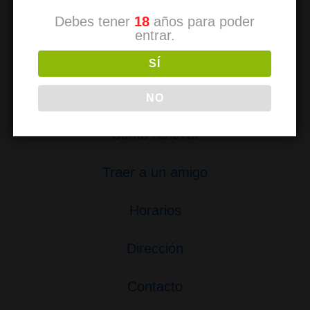
Debes tener
18
años para poder
entrar.
Para miembros
SÍ
Reducción de riesgos
NO
Cómo renovar
Traer a un amigo
Horarios
Dirección
Contacto