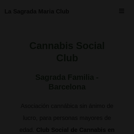
↓
ME
La Sagrada Maria Club
Saltar
Navegación
al
principal
contenido
Cannabis Social
principal
Club
Sagrada Familia -
Barcelona
Asociación cannábica sin ánimo de
lucro, para personas mayores de
edad.
Club Social de Cannabis en