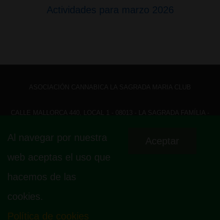
Actividades para marzo 2026
ASOCIACIÓN CANNABICA LA SAGRADA MARIA CLUB
CALLE MALLORCA 440, LOCAL 1 - 08013 - LA SAGRADA FAMÍLIA -
BARCELONA - HOLA@ LASAGRADAMARIACLUB.ORG
Al navegar por nuestra
Aceptar
Menú
Aviso legal
Política de privacidad
Política de cookies
web aceptas el uso que
Fundamento legal
Mapa
del
hacemos de las
pie
cookies.
de
página
Política de cookies
© 2026
La Sagrada Maria Club
| Funciona con
Tema Responsive