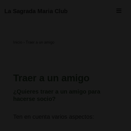
↓
ME
La Sagrada Maria Club
Saltar
Navegación
al
principal
contenido
Inicio
›
Traer a un amigo
principal
Traer a un amigo
¿Quieres traer a un amigo para
hacerse socio?
Ten en cuenta varios aspectos: