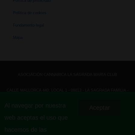
Política de privacidad
Política de cookies
Fundamento legal
Mapa
ASOCIACIÓN CANNABICA LA SAGRADA MARIA CLUB
CALLE MALLORCA 440, LOCAL 1 - 08013 - LA SAGRADA FAMÍLIA -
BARCELONA - HOLA@ LASAGRADAMARIACLUB.ORG
Al navegar por nuestra
Aceptar
Menú
Aviso legal
Política de privacidad
Política de cookies
web aceptas el uso que
Fundamento legal
Mapa
del
hacemos de las
pie