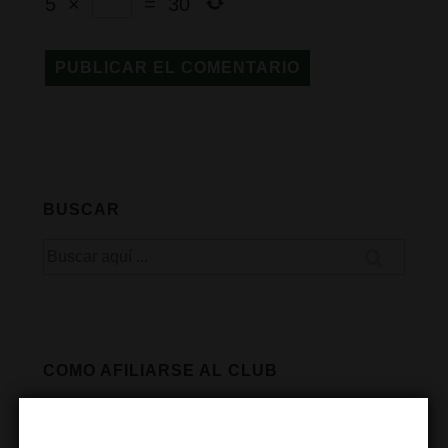
5
×
=
30
BUSCAR
Buscar
por:
COMO AFILIARSE AL CLUB
Cómo hacerse socio