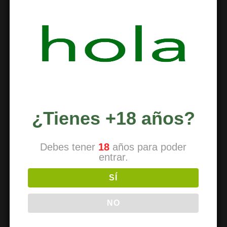
Com fer-se soci
How to join
Come diventare un membro
Comment devenir un membre
So werden Sie Mitglied
¿Tienes +18 años?
Debes tener
18
años para poder
PARA SOCIOS
entrar.
Reducción de riesgos
SÍ
Cómo renovar
NO
Traer a un amigo