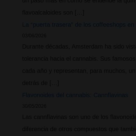
un paso más en cómo se entiende la quími
flavoalcaloides son […]
La “puerta trasera” de los coffeeshops e
03/06/2026
Durante décadas, Amsterdam ha sido vist
tolerancia hacia el cannabis. Sus famoso
cada año y representan, para muchos, un 
detrás de […]
Flavonoides del cannabis: Cannflavinas
30/05/2026
Las cannflavinas son uno de los flavonoid
diferencia de otros compuestos que tambi