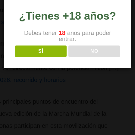
sume cannabis en España. […]
¿Tienes +18 años?
s son moradas?
Debes tener
18
años para poder
entrar.
amando la atención. Destacan, se recuerdan
SÍ
NO
te con más calidad. Pero la realidad es
e ver directamente con la potencia ni con […]
26: recorrido y horarios
s principales puntos de encuentro del
eva edición de la Marcha Mundial de la
nas participan en esta movilización que