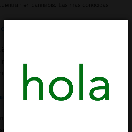
cuentran en cannabis. Las más conocidas
ia está empezando a cambiar
bis, pero sólo ahora empiezan a recibir
a investigación reciente cambia bastante el
 nuevos compuestos fenólicos, incluidos
realmente
mos, no es lo mismo un joint, un blunt o
usión viene de mezclar términos