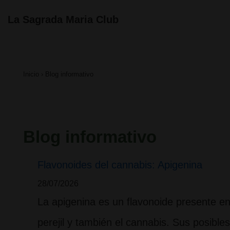
↓
Navegación
La Sagrada Maria Club
principal
Saltar
al
contenido
Inicio
›
Blog informativo
principal
Blog informativo
Flavonoides del cannabis: Apigenina
28/07/2026
La apigenina es un flavonoide presente en 
perejil y también el cannabis. Sus posible