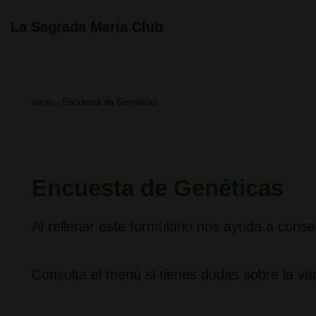
↓
Navegación
La Sagrada Maria Club
principal
Saltar
al
contenido
Inicio
›
Encuesta de Genéticas
principal
Encuesta de Genéticas
Al rellenar este formulario nos ayuda a cons
Consulta el menú si tienes dudas sobre la va