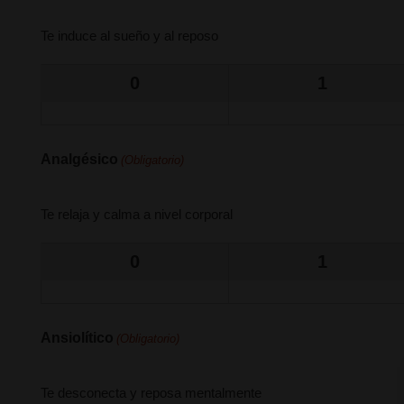
Te induce al sueño y al reposo
0
1
Analgésico
(Obligatorio)
Te relaja y calma a nivel corporal
0
1
Ansiolítico
(Obligatorio)
Te desconecta y reposa mentalmente