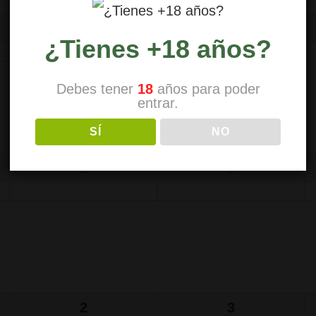
2
3
¿Tienes +18 años?
Debes tener
18
años para poder
entrar.
SÍ
NO
2
3
2
3