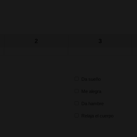
2
3
Da sueño
Me alegra
Da hambre
Relaja el cuerpo