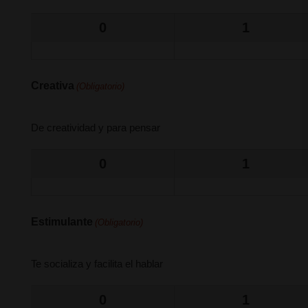
0
1
Creativa
(Obligatorio)
De creatividad y para pensar
0
1
Estimulante
(Obligatorio)
Te socializa y facilita el hablar
0
1