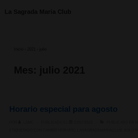
↓
Navegación
La Sagrada Maria Club
principal
Saltar
al
contenido
Inicio
›
2021
›
julio
principal
Mes:
julio 2021
Horario especial para agosto
POR
LSMC
PUBLICADO EL
22/07/2021
PUBLICADO EN
H
ETIQUETADO CON
CAMBIO HORARIO
,
LASAGRADAMARIACLUB
,
SOLO P