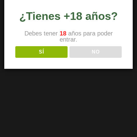
¿Tienes +18 años?
Debes tener
18
años para poder
entrar.
SÍ
NO