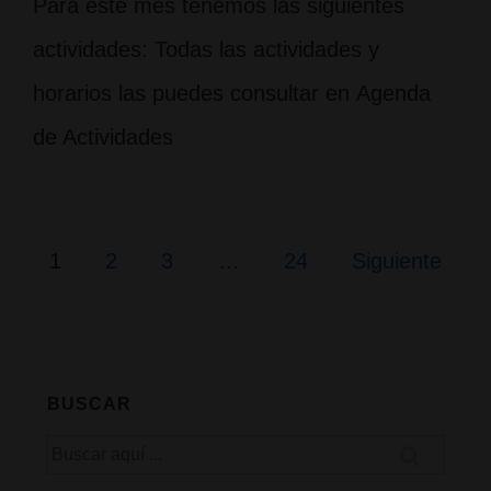
Para este mes tenemos las siguientes
actividades: Todas las actividades y
horarios las puedes consultar en Agenda
de Actividades
Paginación
1
2
3
…
24
Siguiente
de
entradas
BUSCAR
Buscar
por: