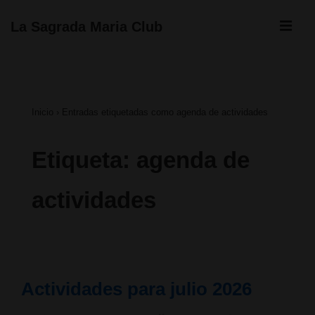
↓
ME
La Sagrada Maria Club
Saltar
Navegación
al
principal
contenido
Inicio
›
Entradas etiquetadas como agenda de actividades
principal
Etiqueta:
agenda de
actividades
Actividades para julio 2026