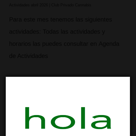
Actividades abril 2026 | Club Privado Cannabis
Para este mes tenemos las siguientes
actividades: Todas las actividades y
horarios las puedes consultar en Agenda
de Actividades
Actividades para marzo 2026
POR
LSMC
PUBLICADO EL
04/03/2026
PUBLICADO
EN
ACTIVIDADES Y TALLERES
,
BARRIO SAGRADA FAMILIA
,
CANNABIS SOCIAL CLUB
,
SOLO PARA SOCIOS
NO HAY
COMENTARIOS
ETIQUETADO CON
ACTIVIDADES LSMC
,
AGENDA DE ACTIVIDADES
,
AGENDA LUDICA
,
ASOCIACION