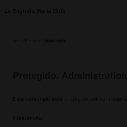
↓
Navegación
La Sagrada Maria Club
principal
Saltar
al
contenido
Inicio
›
Protegido: Administration
principal
Protegido: Administration
Este contenido está protegido por contraseña
Contraseña: