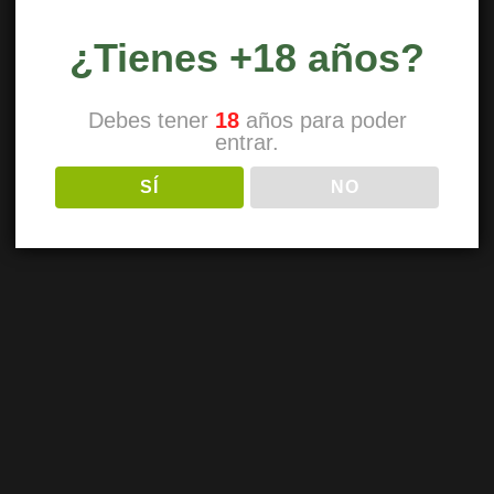
¿Tienes +18 años?
Debes tener
18
años para poder
entrar.
SÍ
NO