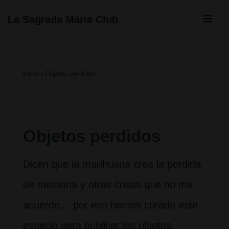
↓
ME
La Sagrada Maria Club
Saltar
Navegación
al
principal
contenido
Inicio
›
Objetos perdidos
principal
Objetos perdidos
Dicen que la marihuana crea la perdida
de memoria y otras cosas que no me
acuerdo… por eso hemos creado este
espacio para publicar los objetos