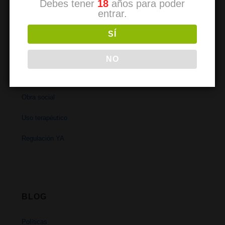
Debes tener
18
años para poder
entrar.
Solo para socios
SÍ
Open Mic
Grupo deportivo
NO
Exposiciones
Obra social
Uso terapéutico
Regulación YA
BLOG
Políticas