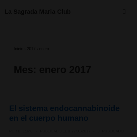
↓
ME
La Sagrada Maria Club
Saltar
Navegación
al
principal
contenido
Inicio
›
2017
›
enero
principal
Mes:
enero 2017
El sistema endocannabinoide
en el cuerpo humano
POR
LSMC
PUBLICADO EL
27/01/2017
PUBLICADO