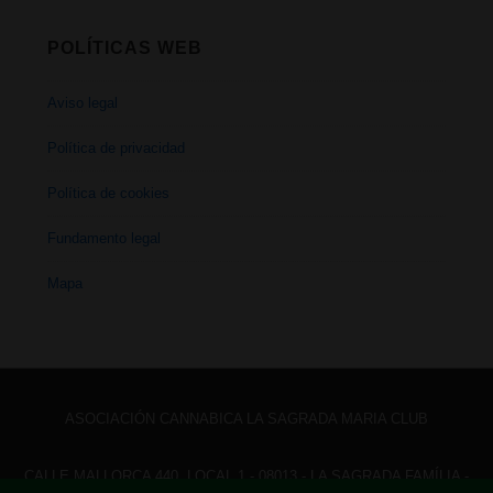
POLÍTICAS WEB
Aviso legal
Política de privacidad
Política de cookies
Fundamento legal
Mapa
ASOCIACIÓN CANNABICA LA SAGRADA MARIA CLUB
CALLE MALLORCA 440, LOCAL 1 - 08013 - LA SAGRADA FAMÍLIA -