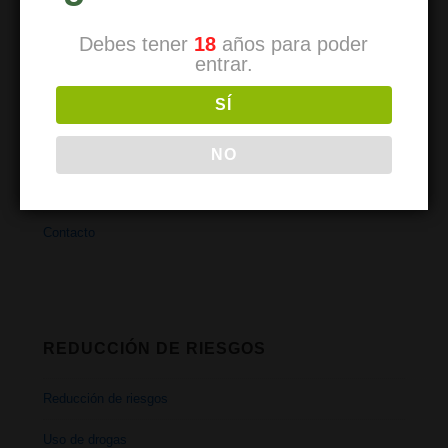
Reducción de riesgos
Debes tener
18
años para poder
entrar.
Cómo renovar
SÍ
Traer a un amigo
Horarios
NO
Dirección
Contacto
REDUCCIÓN DE RIESGOS
Reducción de riesgos
Uso de drogas