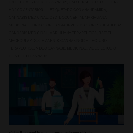
EN
DOCUMENTAL DEL CANNABIS
,
USO TERAPÉUTICO
NO
HAY COMENTARIOS
ETIQUETADO CON
ANANDAMIDA
,
CANNABIS MEDICINAL
,
CBD
,
DOCUMENTAL MARIHUANA
MEDICINAL
,
FUNDACIÓN CANNA
,
INVESTIGACIONES CIENTIFICAS
CANNABIS MEDICINAL
,
MARIHUANA TERAPEUTICA
,
RAFAEL
MECHOULAM
,
SISTEMA ENDOCANNABINOIDE
,
THC
,
USO
TERAPEUTICO
,
VIDEO CANNABIS MEDICINAL
,
VIDEO ESTUDIO
CIENTIFICO CANNABIS
Video El cannabis y el sistema endocannabinoide