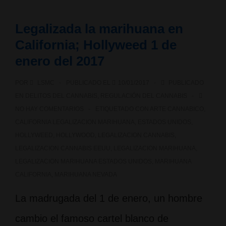
endocannabinoide
Legalizada la marihuana en
en
California; Hollyweed 1 de
el
enero del 2017
cuerpo
POR
LSMC
PUBLICADO EL
10/01/2017
PUBLICADO
humano
EN
DELITOS DEL CANNABIS
,
REGULACIÓN DEL CANNABIS
NO HAY COMENTARIOS
ETIQUETADO CON
ARTE CANNABICO
,
CALIFORNIA LEGALIZACION MARIHUANA
,
ESTADOS UNIDOS
,
HOLLYWEED
,
HOLLYWOOD
,
LEGALIZACION CANNABIS
,
LEGALIZACION CANNABIS EEUU
,
LEGALIZACION MARIHUANA
,
LEGALIZACION MARIHUANA ESTADOS UNIDOS
,
MARIHUANA
CALIFORNIA
,
MARIHUANA NEVADA
La madrugada del 1 de enero, un hombre
cambio el famoso cartel blanco de