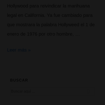
Hollywood para reivindicar la marihuana
legal en California. Ya fue cambiado para
que mostrara la palabra Hollyweed el 1 de
enero de 1976 por otro hombre, …
Legalizada
Leer más »
la
marihuana
en
BUSCAR
California;
Buscar
Hollyweed
por: