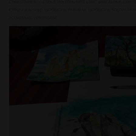
COMENTARIOS
ETIQUETADO CON
ARTE LSMC
,
BARCELONA
,
EXPOS
EXPOSICION OLEO
,
EXPOSICION PINTURAS
,
EXPOSICION SOLO PARA S
ACUARELAS
,
VERNISSAGE