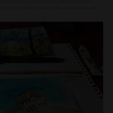
ICION ACUARELAS
,
EXPOSICION ARTE
,
EXPOSICION DIBUJOS
,
OCIOS
,
EXPOSICIONES Y GALERIAS
,
LA SAGRADA MARIA
,
PINTURAS