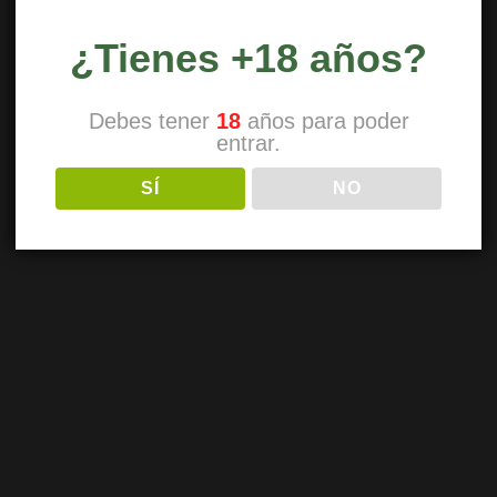
¿Tienes +18 años?
Debes tener
18
años para poder
entrar.
SÍ
NO