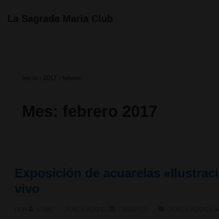
↓
Navegación
La Sagrada Maria Club
principal
Saltar
al
contenido
Inicio
›
2017
›
febrero
principal
Mes:
febrero 2017
Exposición de acuarelas «Ilustrac
vivo
POR
LSMC
PUBLICADO EL
13/02/2017
PUBLICADO EN
A