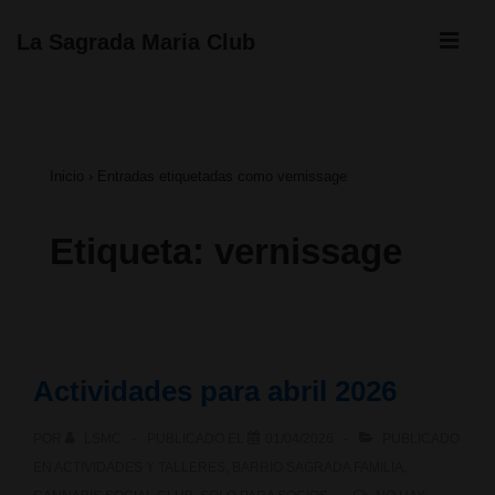
↓
ME
La Sagrada Maria Club
Saltar
Navegación
al
principal
contenido
Inicio
›
Entradas etiquetadas como vernissage
principal
Etiqueta:
vernissage
Actividades para abril 2026
POR
LSMC
PUBLICADO EL
01/04/2026
PUBLICADO
EN
ACTIVIDADES Y TALLERES
,
BARRIO SAGRADA FAMILIA
,