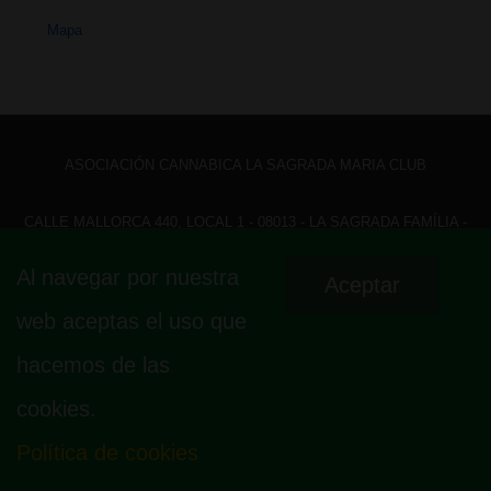
Mapa
ASOCIACIÓN CANNABICA LA SAGRADA MARIA CLUB
CALLE MALLORCA 440, LOCAL 1 - 08013 - LA SAGRADA FAMÍLIA -
BARCELONA - HOLA@ LASAGRADAMARIACLUB.ORG
Al navegar por nuestra
Aceptar
Menú
Aviso legal
Política de privacidad
Política de cookies
web aceptas el uso que
Fundamento legal
Mapa
del
hacemos de las
pie
cookies.
de
página
Política de cookies
© 2026
La Sagrada Maria Club
| Funciona con
Tema Responsive