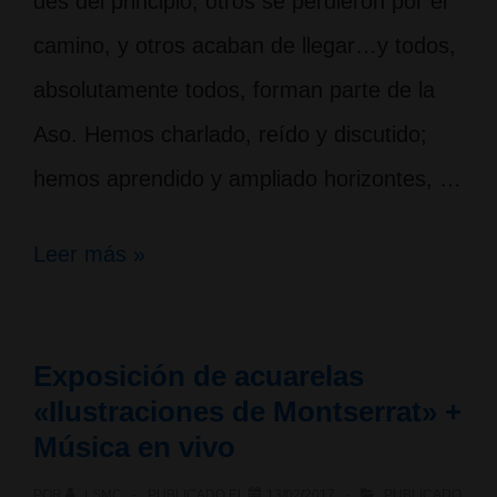
des del principio, otros se perdieron por el
camino, y otros acaban de llegar…y todos,
absolutamente todos, forman parte de la
Aso. Hemos charlado, reído y discutido;
hemos aprendido y ampliado horizontes, …
Exposición
Leer más »
“6
Veranos
Exposición de acuarelas
en
«Ilustraciones de Montserrat» +
La
Música en vivo
Sagrada
POR
LSMC
PUBLICADO EL
13/02/2017
PUBLICADO