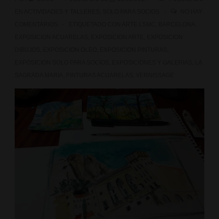
Maria”
EN
ACTIVIDADES Y TALLERES
,
SOLO PARA SOCIOS
NO HAY
COMENTARIOS
ETIQUETADO CON
ARTE LSMC
,
BARCELONA
,
EXPOSICION ACUARELAS
,
EXPOSICION ARTE
,
EXPOSICION
DIBUJOS
,
EXPOSICION OLEO
,
EXPOSICION PINTURAS
,
EXPOSICION SOLO PARA SOCIOS
,
EXPOSICIONES Y GALERIAS
,
LA
SAGRADA MARIA
,
PINTURAS ACUARELAS
,
VERNISSAGE