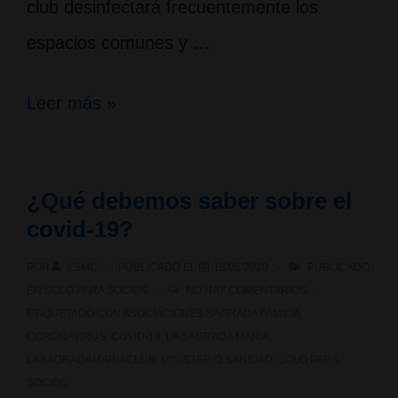
club desinfectará frecuentemente los
espacios comunes y …
Reapertura
Leer más »
y
desescalada
¿Qué debemos saber sobre el
de
covid-19?
la
POR
LSMC
PUBLICADO EL
18/05/2020
PUBLICADO
sede
EN
SOLO PARA SOCIOS
NO HAY COMENTARIOS
social
ETIQUETADO CON
ASOCIACIONES SAGRADA FAMILIA
,
CORONAVIRUS
,
COVID-19
,
LA SAGRADA MARIA
,
LASAGRADAMARIACLUB
,
MINISTERIO SANIDAD
,
SOLO PARA
SOCIOS