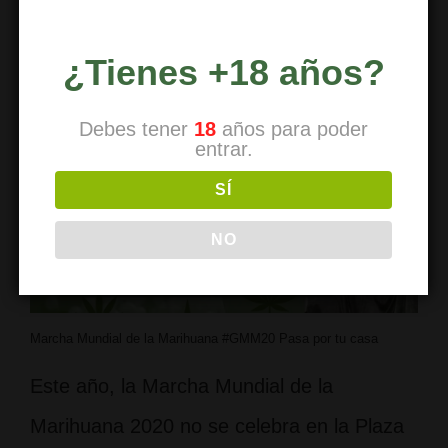
¿Tienes +18 años?
Debes tener
18
años para poder
entrar.
SÍ
NO
Marcha Mundial de la Marihuana #GMM20 Pasa por tu casa
Este año, la Marcha Mundial de la
Marihuana 2020 no se celebra en la Plaza