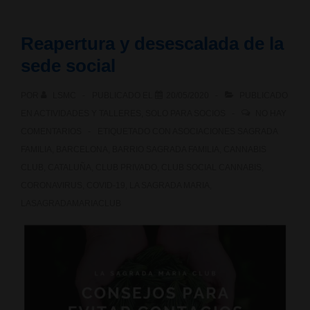
a
Reapertura y desescalada de la
abrir!
sede social
POR
LSMC
PUBLICADO EL
20/05/2020
PUBLICADO
EN
ACTIVIDADES Y TALLERES
,
SOLO PARA SOCIOS
NO HAY
COMENTARIOS
ETIQUETADO CON
ASOCIACIONES SAGRADA
FAMILIA
,
BARCELONA
,
BARRIO SAGRADA FAMILIA
,
CANNABIS
CLUB
,
CATALUÑA
,
CLUB PRIVADO
,
CLUB SOCIAL CANNABIS
,
CORONAVIRUS
,
COVID-19
,
LA SAGRADA MARIA
,
LASAGRADAMARIACLUB