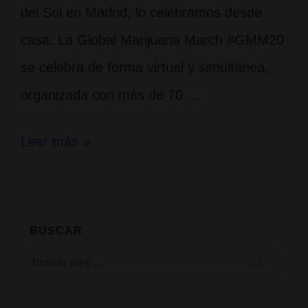
del Sol en Madrid, lo celebramos desde
casa. La Global Marijuana March #GMM20
se celebra de forma virtual y simultánea,
organizada con más de 70 …
Marcha
Leer más »
Mundial
de
la
BUSCAR
Marihuana
Buscar
#GMM20
por:
Pasa