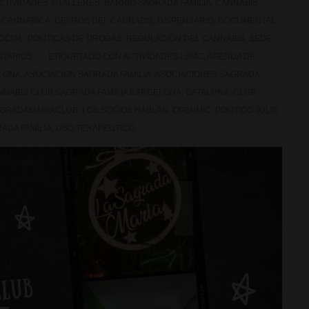
CTIVIDADES Y TALLERES
,
BARRIO SAGRADA FAMILIA
,
CANNABIS
 CANNABICA
,
DELITOS DEL CANNABIS
,
DISPENSARIO
,
DOCUMENTAL
OCIAL
,
POLÍTICAS DE DROGAS
,
REGULACIÓN DEL CANNABIS
,
SEDE
NTARIOS
ETIQUETADO CON
ACTIVIDADES LSMC
,
AGENDA DE
LONA
,
ASOCIACION SAGRADA FAMILIA
,
ASOCIACIONES SAGRADA
NNABIS CLUB SAGRADA FAMILIA BARCELONA
,
CATALUÑA
,
CLUB
AGRADAMARIACLUB
,
LOS SOCIOS HABLAN
,
OPENMIC
,
POLITICO JULIO
ADA FAMILIA
,
USO TERAPEUTICO