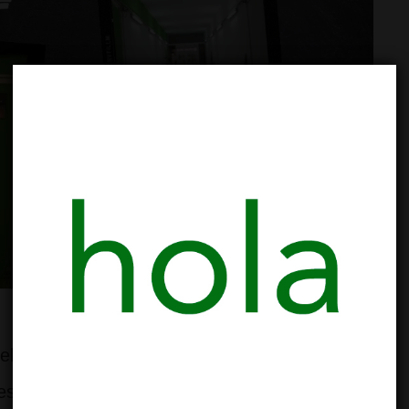
celebramos 10 años de nuestra fundación
estro Club Social de Cannabis. Para