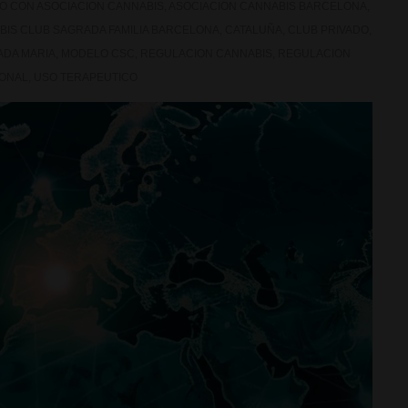
DO CON
ASOCIACION CANNABIS
,
ASOCIACION CANNABIS BARCELONA
,
BIS CLUB SAGRADA FAMILIA BARCELONA
,
CATALUÑA
,
CLUB PRIVADO
,
ADA MARIA
,
MODELO CSC
,
REGULACION CANNABIS
,
REGULACION
ONAL
,
USO TERAPEUTICO