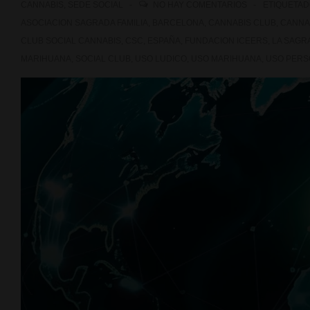
CANNABIS
,
SEDE SOCIAL
NO HAY COMENTARIOS
ETIQUETA
ASOCIACION SAGRADA FAMILIA
,
BARCELONA
,
CANNABIS CLUB
,
CANNA
CLUB SOCIAL CANNABIS
,
CSC
,
ESPAÑA
,
FUNDACION ICEERS
,
LA SAGR
MARIHUANA
,
SOCIAL CLUB
,
USO LUDICO
,
USO MARIHUANA
,
USO PERS