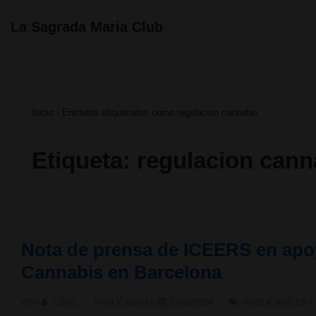
↓
Navegación
La Sagrada Maria Club
principal
Saltar
al
contenido
Inicio
›
Entradas etiquetadas como regulacion cannabis
principal
Etiqueta:
regulacion cann
Nota de prensa de ICEERS en apoy
Cannabis en Barcelona
POR
LSMC
PUBLICADO EL
23/01/2024
PUBLICADO EN
C