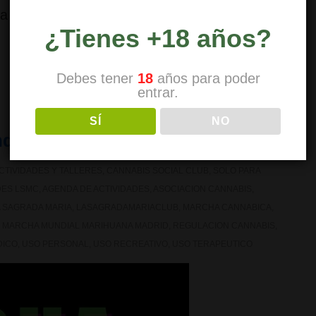
ra todas las personas socias, que són los …
¿Tienes +18 años?
Debes tener
18
años para poder
entrar.
SÍ
NO
dial de la Marihuana en Madrid
CTIVIDADES Y TALLERES
,
CANNABIS SOCIAL CLUB
,
SOLO PARA
DES LSMC
,
AGENDA DE ACTIVIDADES
,
ASOCIACION CANNABIS
,
A SAGRADA MARIA
,
LASAGRADAMARIACLUB
,
MARCHA CANNABICA
,
,
MARCHA MUNDIAL MARIHUANA MADRID
,
REGULACION CANNABIS
,
DICO
,
USO PERSONAL
,
USO RECREATIVO
,
USO TERAPEUTICO