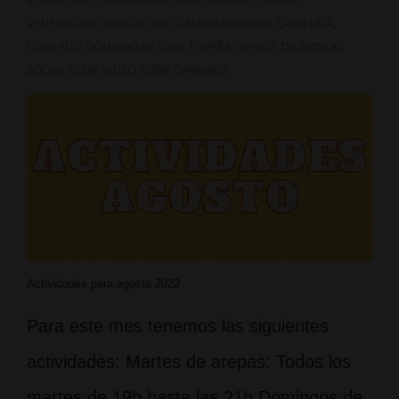
ETIQUETADO CON
AGENDA DE ACTIVIDADES
,
AREPA
VENEZOLANA
,
BARCELONA
,
CAMBIO HORARIO
,
CATALUÑA
,
CERRADO
,
DOMINGO DE CINE
,
ESPAÑA
,
SERIES TELEVISION
,
SOCIAL CLUB
,
VIDEO SERIE CANNABIS
Actividades para agosto 2022
Para este mes tenemos las siguientes
actividades: Martes de arepas: Todos los
martes de 19h hasta las 21h Domingos de