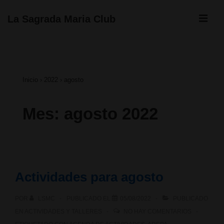
↓
ME
La Sagrada Maria Club
Saltar
Navegación
al
principal
contenido
Inicio
›
2022
›
agosto
principal
Mes:
agosto 2022
Actividades para agosto
POR
LSMC
PUBLICADO EL
05/08/2022
PUBLICADO
EN
ACTIVIDADES Y TALLERES
NO HAY COMENTARIOS