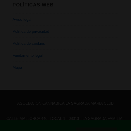
POLÍTICAS WEB
Aviso legal
Política de privacidad
Política de cookies
Fundamento legal
Mapa
ASOCIACIÓN CANNABICA LA SAGRADA MARIA CLUB
CALLE MALLORCA 440, LOCAL 1 - 08013 - LA SAGRADA FAMÍLIA -
BARCELONA - HOLA@ LASAGRADAMARIACLUB.ORG