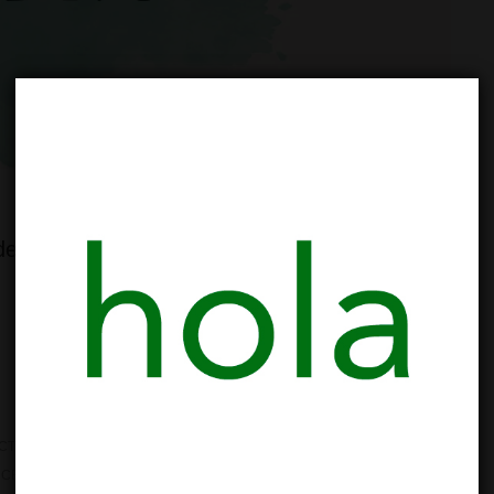
es: Todas las actividades y horarios las
CTIVIDADES Y TALLERES
NO HAY COMENTARIOS
RCELONA
,
CAMBIO HORARIO
,
CATALUÑA
,
CERRADO
,
DOMINGO DE