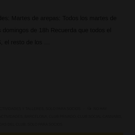
des: Martes de arepas: Todos los martes de
s domingos de 18h Recuerda que todos el
l resto de los …
CTIVIDADES Y TALLERES
,
SOLO PARA SOCIOS
NO HAY
ACTIVIDADES
,
BARCELONA
,
CLUB PRIVADO
,
CLUB SOCIAL CANNABIS
,
DAS DEL CLUB
,
SOLO PARA SOCIOS