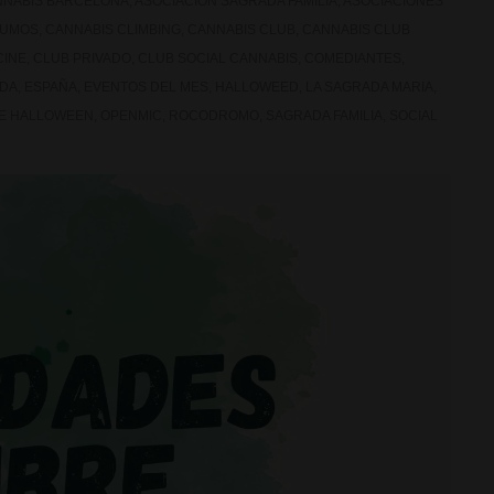
NNABIS BARCELONA
,
ASOCIACION SAGRADA FAMILIA
,
ASOCIACIONES
HUMOS
,
CANNABIS CLIMBING
,
CANNABIS CLUB
,
CANNABIS CLUB
CINE
,
CLUB PRIVADO
,
CLUB SOCIAL CANNABIS
,
COMEDIANTES
,
DA
,
ESPAÑA
,
EVENTOS DEL MES
,
HALLOWEED
,
LA SAGRADA MARIA
,
E HALLOWEEN
,
OPENMIC
,
ROCODROMO
,
SAGRADA FAMILIA
,
SOCIAL