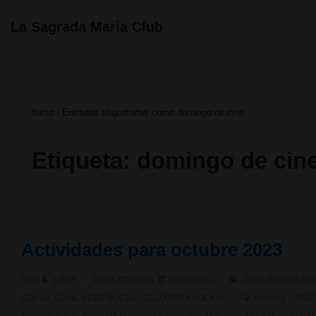
↓
Navegación
La Sagrada Maria Club
principal
Saltar
al
contenido
Inicio
›
Entradas etiquetadas como domingo de cine
principal
Etiqueta:
domingo de cin
Actividades para octubre 2023
POR
LSMC
PUBLICADO EL
05/10/2023
PUBLICADO EN
A
SOCIAL CLUB
,
SEDE SOCIAL
,
SOLO PARA SOCIOS
NO HAY COME