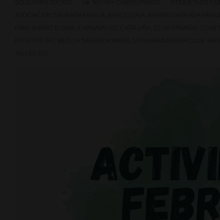
SOLO PARA SOCIOS
NO HAY COMENTARIOS
ETIQUETADO C
ASOCIACION SAGRADA FAMILIA
,
BARCELONA
,
BARRIO SAGRADA FAMIL
FAMILIA BARCELONA
,
CARNAVALES
,
CATALUÑA
,
CLUB PRIVADO
,
CLUB 
EVENTOS DEL MES
,
LA SAGRADA MARIA
,
LASAGRADAMARIACLUB
,
MAG
TALLER DIY