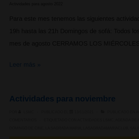
Actividades para agosto 2022
Para este mes tenemos las siguientes activida
19h hasta las 21h Domingos de sofá: Todos lo
mes de agosto CERRAMOS LOS MIÉRCOLES, e
Actividades
Leer más »
para
agosto
Actividades para noviembre
POR
LSMC
PUBLICADO EL
13/11/2021
PUBLICADO EN
A
COMENTARIOS
ETIQUETADO CON
ACTIVIDADES LSMC
,
AGENDA DE 
DOMINGO DE CINE
,
LA SAGRADA MARIA
,
LASAGRADAMARIACLUB
,
SALI