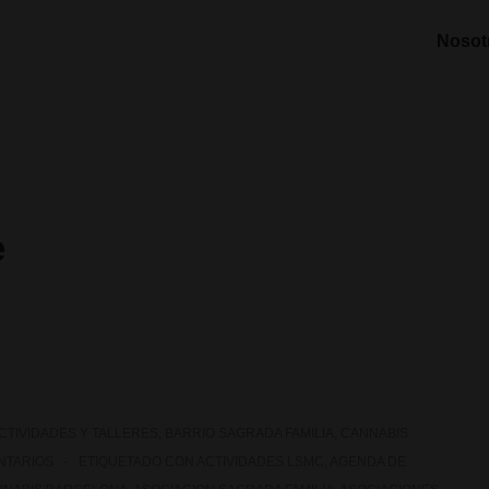
Nosot
e
CTIVIDADES Y TALLERES
,
BARRIO SAGRADA FAMILIA
,
CANNABIS
NTARIOS
ETIQUETADO CON
ACTIVIDADES LSMC
,
AGENDA DE