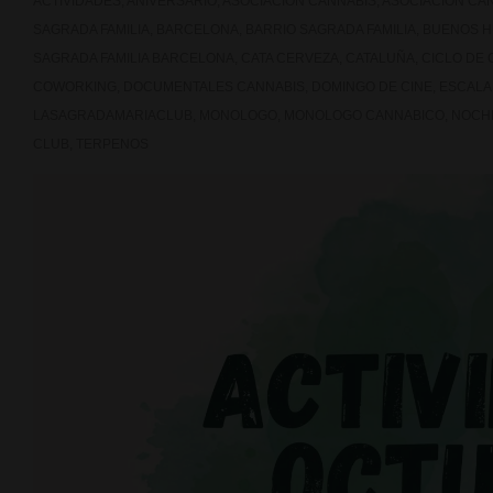
ACTIVIDADES
,
ANIVERSARIO
,
ASOCIACION CANNABIS
,
ASOCIACION CA
SAGRADA FAMILIA
,
BARCELONA
,
BARRIO SAGRADA FAMILIA
,
BUENOS 
SAGRADA FAMILIA BARCELONA
,
CATA CERVEZA
,
CATALUÑA
,
CICLO DE 
COWORKING
,
DOCUMENTALES CANNABIS
,
DOMINGO DE CINE
,
ESCALA
LASAGRADAMARIACLUB
,
MONOLOGO
,
MONOLOGO CANNABICO
,
NOCH
CLUB
,
TERPENOS