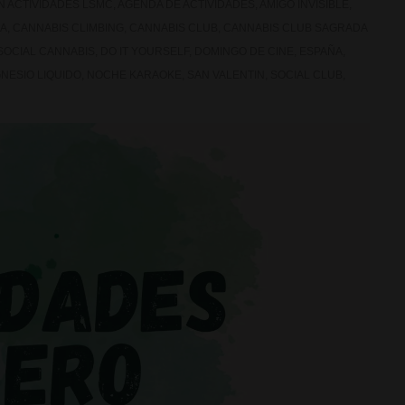
ON
ACTIVIDADES LSMC
,
AGENDA DE ACTIVIDADES
,
AMIGO INVISIBLE
,
IA
,
CANNABIS CLIMBING
,
CANNABIS CLUB
,
CANNABIS CLUB SAGRADA
SOCIAL CANNABIS
,
DO IT YOURSELF
,
DOMINGO DE CINE
,
ESPAÑA
,
NESIO LIQUIDO
,
NOCHE KARAOKE
,
SAN VALENTIN
,
SOCIAL CLUB
,