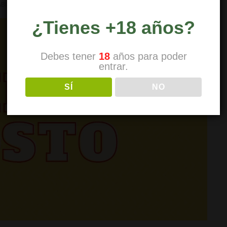
BIS
¿Tienes +18 años?
Debes tener
18
años para poder
entrar.
SÍ
NO