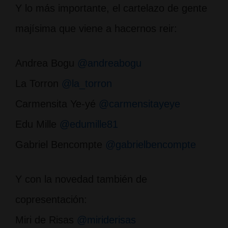
Y lo más importante, el cartelazo de gente
majísima que viene a hacernos reir:
Andrea Bogu
@andreabogu
La Torron
@la_torron
Carmensita Ye-yé
@carmensitayeye
Edu Mille
@edumille81
Gabriel Bencompte
@gabrielbencompte
Y con la novedad también de
copresentación:
Miri de Risas
@miriderisas