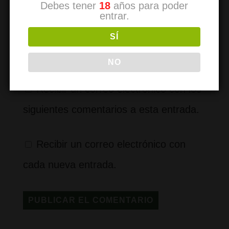
electrónico y web en este navegador
Debes tener
18
años para poder
entrar.
para la próxima vez que comente.
SÍ
−
cuatro
=
cinco
NO
Recibir un correo electrónico con los
siguientes comentarios a esta entrada.
Recibir un correo electrónico con
cada nueva entrada.