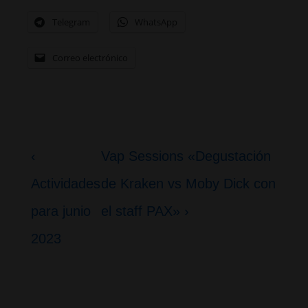
Telegram
WhatsApp
Correo electrónico
Navegación
La
La
‹
Vap Sessions «Degustación
de
entrada
entrada
Actividades
de Kraken vs Moby Dick con
entradas
anterior
siguiente
para junio
el staff PAX» ›
es
es
2023