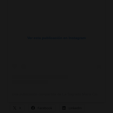
Ver esta publicación en Instagram
Una publicación compartida de La Sagrada Maria Club (@lasagradamariaclub)
X
Facebook
LinkedIn