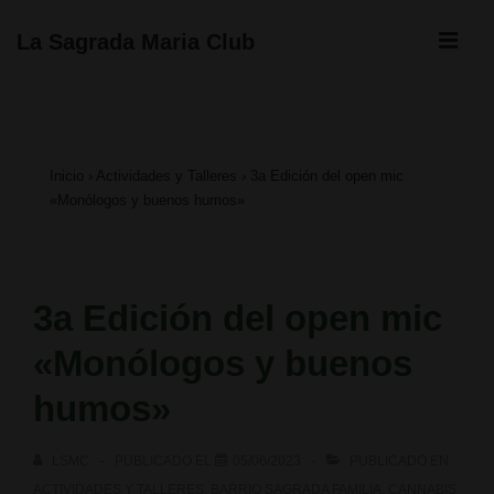
↓
ME
La Sagrada Maria Club
Saltar
Navegación
al
principal
contenido
Inicio
›
Actividades y Talleres
›
3a Edición del open mic
principal
«Monólogos y buenos humos»
3a Edición del open mic
«Monólogos y buenos
humos»
LSMC
PUBLICADO EL
05/06/2023
PUBLICADO EN
ACTIVIDADES Y TALLERES
,
BARRIO SAGRADA FAMILIA
,
CANNABIS