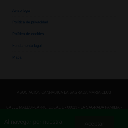
Aviso legal
Política de privacidad
Política de cookies
Fundamento legal
Mapa
ASOCIACIÓN CANNABICA LA SAGRADA MARIA CLUB
CALLE MALLORCA 440, LOCAL 1 - 08013 - LA SAGRADA FAMÍLIA -
BARCELONA - HOLA@ LASAGRADAMARIACLUB.ORG
Al navegar por nuestra
Aceptar