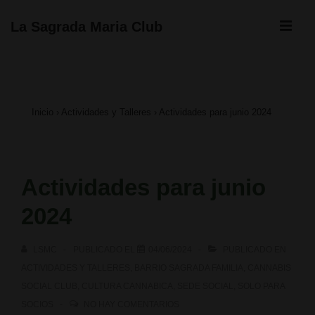
↓
ME
La Sagrada Maria Club
Saltar
Navegación
al
principal
contenido
Inicio
›
Actividades y Talleres
›
Actividades para junio 2024
principal
Actividades para junio
2024
LSMC
PUBLICADO EL
04/06/2024
PUBLICADO EN
ACTIVIDADES Y TALLERES
,
BARRIO SAGRADA FAMILIA
,
CANNABIS
SOCIAL CLUB
,
CULTURA CANNABICA
,
SEDE SOCIAL
,
SOLO PARA
SOCIOS
NO HAY COMENTARIOS