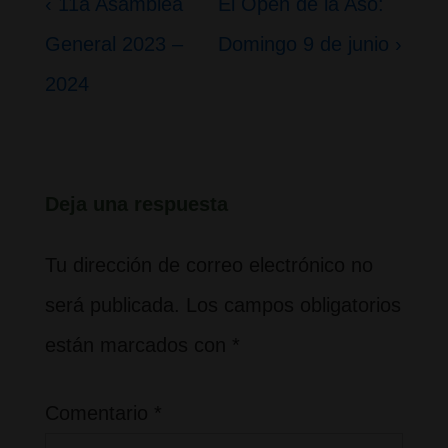
Navegación
La
La
‹ 11a Asamblea
El Open de la Aso:
de
entrada
entrada
General 2023 –
Domingo 9 de junio ›
entradas
anterior
siguiente
2024
es
es
Deja una respuesta
Tu dirección de correo electrónico no
será publicada.
Los campos obligatorios
están marcados con
*
Comentario
*