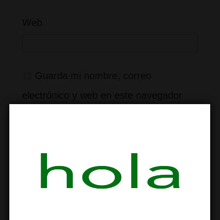
Web
Guarda mi nombre, correo
electrónico y web en este navegador
para la próxima vez que comente.
×
ocho
=
8
Recibir un correo electrónico con los
siguientes comentarios a esta entrada.