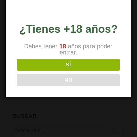
Recibir un correo electrónico con los
siguientes comentarios a esta entrada.
¿Tienes +18 años?
Recibir un correo electrónico con
Debes tener
18
años para poder
cada nueva entrada.
entrar.
SÍ
NO
BUSCAR
Buscar
por: