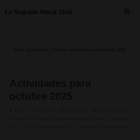
↓
ME
La Sagrada Maria Club
Saltar
Navegación
al
principal
contenido
Inicio
›
Actividades y Talleres
›
Actividades para octubre 2025
principal
Actividades para
octubre 2025
LSMC
PUBLICADO EL
02/10/2025
PUBLICADO EN
ACTIVIDADES Y TALLERES
,
BARRIO SAGRADA FAMILIA
,
CANNABIS
SOCIAL CLUB
,
SOLO PARA SOCIOS
NO HAY COMENTARIOS