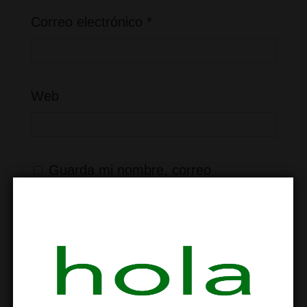
Correo electrónico
*
Web
Guarda mi nombre, correo
electrónico y web en este navegador
para la próxima vez que comente.
7
+
8
=