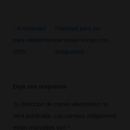
Navegación
La
La
‹ Actividades
Fidelidad para las
de
entrada
entrada
para septiembre
personas socias con
entradas
anterior
siguiente
2025
antigüedad ›
es
es
Deja una respuesta
Tu dirección de correo electrónico no
será publicada.
Los campos obligatorios
están marcados con
*