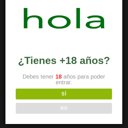
Deja una respuesta
Tu dirección de correo electrónico no
será publicada.
Los campos obligatorios
¿Tienes +18 años?
están marcados con
*
Debes tener
18
años para poder
entrar.
Comentario
*
SÍ
NO