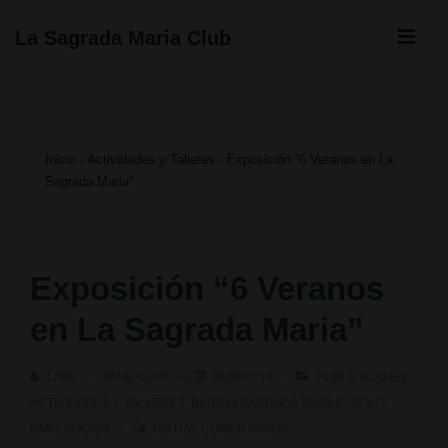
↓
ME
La Sagrada Maria Club
Saltar
Navegación
al
principal
contenido
Inicio
›
Actividades y Talleres
›
Exposición “6 Veranos en La
principal
Sagrada Maria”
Exposición “6 Veranos
en La Sagrada Maria”
LSMC
PUBLICADO EL
06/09/2019
PUBLICADO EN
ACTIVIDADES Y TALLERES
,
BARRIO SAGRADA FAMILIA
,
SOLO
PARA SOCIOS
NO HAY COMENTARIOS