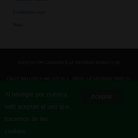
Fundamento legal
Mapa
ASOCIACIÓN CANNABICA LA SAGRADA MARIA CLUB
CALLE MALLORCA 440, LOCAL 1 - 08013 - LA SAGRADA FAMÍLIA -
BARCELONA - HOLA@ LASAGRADAMARIACLUB.ORG
Al navegar por nuestra
Aceptar
Menú
Aviso legal
Política de privacidad
Política de cookies
web aceptas el uso que
Fundamento legal
Mapa
del
hacemos de las
pie
cookies.
de