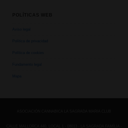
POLÍTICAS WEB
Aviso legal
Política de privacidad
Política de cookies
Fundamento legal
Mapa
ASOCIACIÓN CANNABICA LA SAGRADA MARIA CLUB
CALLE MALLORCA 440, LOCAL 1 - 08013 - LA SAGRADA FAMÍLIA -