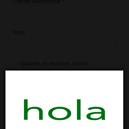
Correo electrónico
*
Web
Guarda mi nombre, correo
electrónico y web en este navegador
para la próxima vez que comente.
×
cuatro
=
treinta y seis
Recibir un correo electrónico con los