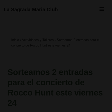
↓
ME
La Sagrada Maria Club
Saltar
Navegación
al
principal
contenido
Inicio
›
Actividades y Talleres
›
Sorteamos 2 entradas para el
principal
concierto de Rocco Hunt este viernes 24
Sorteamos 2 entradas
para el concierto de
Rocco Hunt este viernes
24