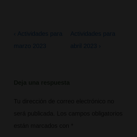
Navegación
La
La
‹ Actividades para
Actividades para
de
entrada
entrada
marzo 2023
abril 2023 ›
entradas
anterior
siguiente
es
es
Deja una respuesta
Tu dirección de correo electrónico no
será publicada.
Los campos obligatorios
están marcados con
*