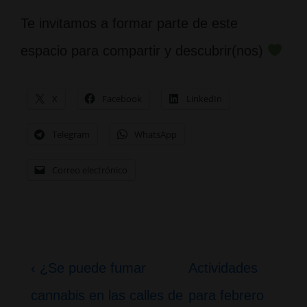
Te invitamos a formar parte de este
espacio para compartir y descubrir(nos)
X
Facebook
LinkedIn
Telegram
WhatsApp
Correo electrónico
Navegación
La
La
‹ ¿Se puede fumar
Actividades
de
entrada
entrada
cannabis en las calles de
para febrero