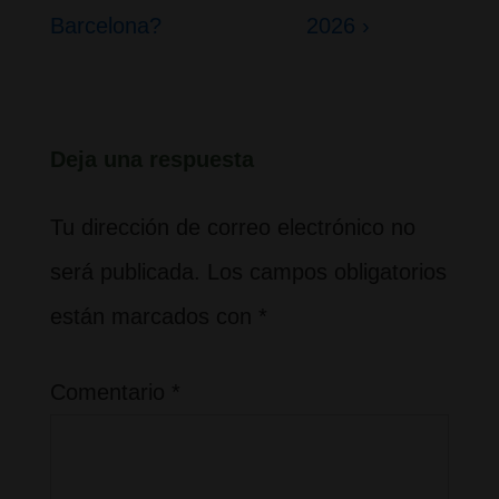
entradas
anterior
siguiente
Barcelona?
2026 ›
es
es
Deja una respuesta
Tu dirección de correo electrónico no
será publicada.
Los campos obligatorios
están marcados con
*
Comentario
*