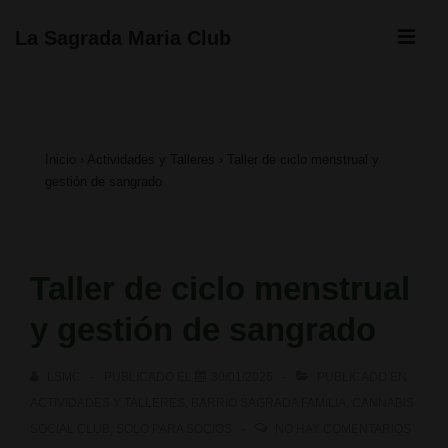
↓
ME
La Sagrada Maria Club
Saltar
Navegación
al
principal
contenido
Inicio
›
Actividades y Talleres
›
Taller de ciclo menstrual y
principal
gestión de sangrado
Taller de ciclo menstrual
y gestión de sangrado
LSMC
PUBLICADO EL
30/01/2026
PUBLICADO EN
ACTIVIDADES Y TALLERES
,
BARRIO SAGRADA FAMILIA
,
CANNABIS
SOCIAL CLUB
,
SOLO PARA SOCIOS
NO HAY COMENTARIOS