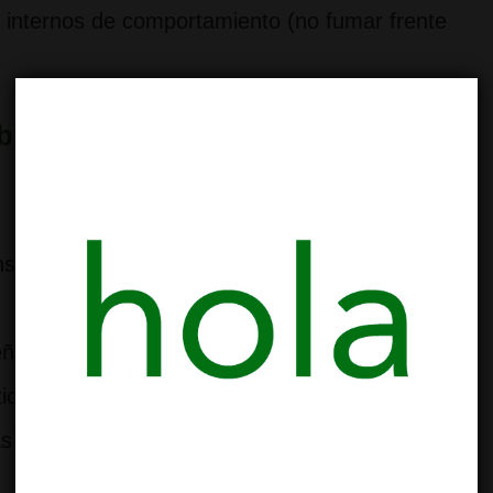
internos de comportamiento (no fumar frente
bidas en 2025
onsumo requiere que ya hayas comprado allí el
 señalización verde, usualmente parques
ica.
s (bajo condiciones del local).