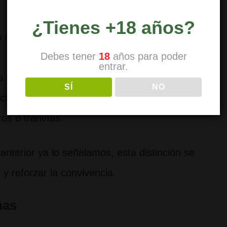
¿Tienes +18 años?
 Rojo, donde existe el llamado «blow-verbod»
Debes tener
18
años para poder
entrar.
o instalaciones infantiles.
SÍ
NO
ción específica de tolerancia.
ros o tranvías.
nterior ya lo señalamos, esta distinción se
 y reforzar la convivencia.
mas