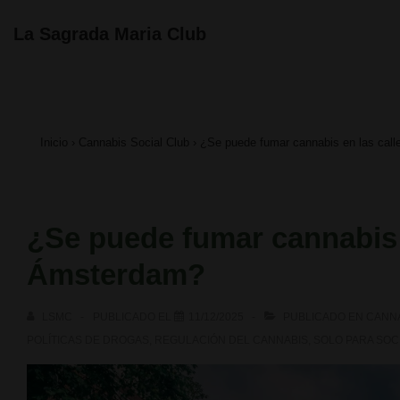
↓
Navegación
La Sagrada Maria Club
principal
Saltar
al
contenido
Inicio
›
Cannabis Social Club
›
¿Se puede fumar cannabis en las cal
principal
¿Se puede fumar cannabis 
Ámsterdam?
LSMC
PUBLICADO EL
11/12/2025
PUBLICADO EN
CANNA
POLÍTICAS DE DROGAS
,
REGULACIÓN DEL CANNABIS
,
SOLO PARA SOC