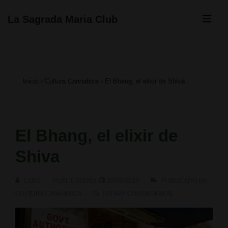
↓
ME
La Sagrada Maria Club
Saltar
Navegación
al
principal
contenido
Inicio
›
Cultura Cannabica
›
El Bhang, el elixir de Shiva
principal
El Bhang, el elixir de
Shiva
LSMC
PUBLICADO EL
26/05/2018
PUBLICADO EN
CULTURA CANNABICA
NO HAY COMENTARIOS