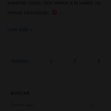
vuestras casas. Nos vemos a la vuelta, os
iremos informando.
…
Leer más »
Cierre
temporal
por
Paginación
Anterior
1
2
3
de
covid19
entradas
BUSCAR
Buscar
por: