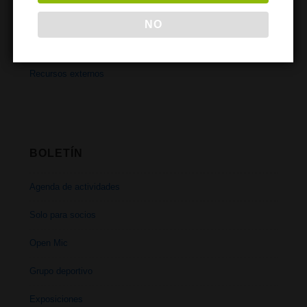
Uso de drogas
NO
Tipos de drogas
Recursos externos
BOLETÍN
Agenda de actividades
Solo para socios
Open Mic
Grupo deportivo
Exposiciones