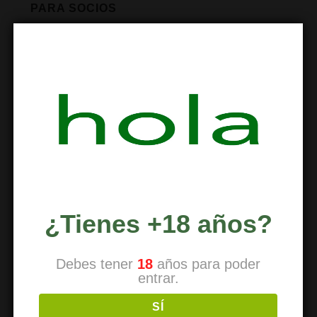
PARA SOCIOS
Reducción de riesgos
Cómo renovar
Traer a un amigo
Horarios
Dirección
Contacto
¿Tienes +18 años?
Debes tener
18
años para poder
REDUCCIÓN DE RIESGOS
entrar.
Reducción de riesgos
SÍ