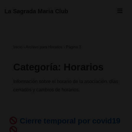
↓
ME
La Sagrada Maria Club
Saltar
Navegación
al
principal
contenido
Inicio
›
Archivo para Horarios
›
Página 3
principal
Categoría:
Horarios
Información sobre el horario de la asociación. días
cerrados y cambios de horarios.
Cierre temporal por covid19