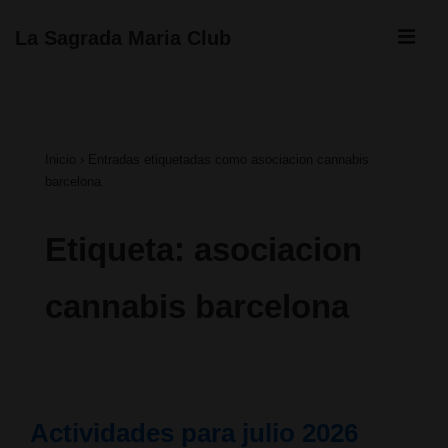
↓
ME
La Sagrada Maria Club
Saltar
Navegación
al
principal
contenido
Inicio
›
Entradas etiquetadas como asociacion cannabis
principal
barcelona
Etiqueta:
asociacion
cannabis barcelona
Actividades para julio 2026