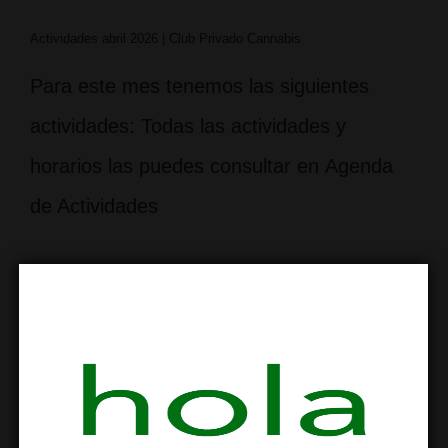
Actividades abril 2026 | Club Privado Cannabis
Para este mes tenemos las siguientes
actividades: Todas las actividades y
horarios las puedes consultar en Agenda
de Actividades
Actividades para marzo 2026
POR
LSMC
PUBLICADO EL
04/03/2026
PUBLICADO
EN
ACTIVIDADES Y TALLERES
,
BARRIO SAGRADA FAMILIA
,
CANNABIS SOCIAL CLUB
,
SOLO PARA SOCIOS
NO HAY
COMENTARIOS
ETIQUETADO CON
ACTIVIDADES LSMC
,