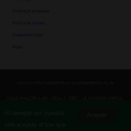
Política de privacidad
Política de cookies
Fundamento legal
Mapa
ASOCIACIÓN CANNABICA LA SAGRADA MARIA CLUB
CALLE MALLORCA 440, LOCAL 1 - 08013 - LA SAGRADA FAMÍLIA -
BARCELONA - HOLA@ LASAGRADAMARIACLUB.ORG
Al navegar por nuestra
Aceptar
Menú
Aviso legal
Política de privacidad
Política de cookies
web aceptas el uso que
Fundamento legal
Mapa
del