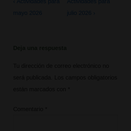
Navegación
La
La
‹ Actividades para
Actividades para
de
entrada
entrada
mayo 2026
julio 2026 ›
entradas
anterior
siguiente
es
es
Deja una respuesta
Tu dirección de correo electrónico no
será publicada.
Los campos obligatorios
están marcados con
*
Comentario
*