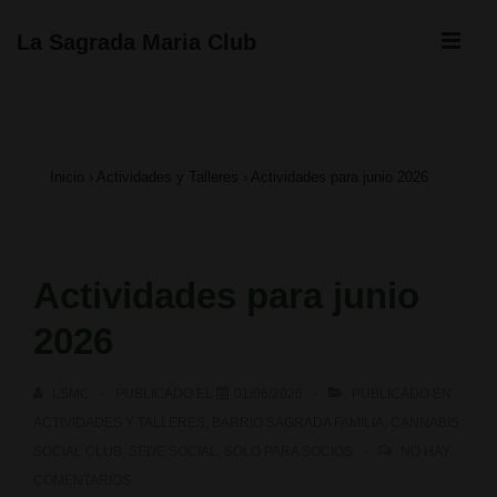
↓
ME
La Sagrada Maria Club
Saltar
Navegación
al
principal
contenido
Inicio
›
Actividades y Talleres
›
Actividades para junio 2026
principal
Actividades para junio
2026
LSMC
PUBLICADO EL
01/06/2026
PUBLICADO EN
ACTIVIDADES Y TALLERES
,
BARRIO SAGRADA FAMILIA
,
CANNABIS
SOCIAL CLUB
,
SEDE SOCIAL
,
SOLO PARA SOCIOS
NO HAY
COMENTARIOS