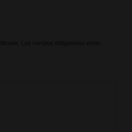
siguiente
es
blicada.
Los campos obligatorios están