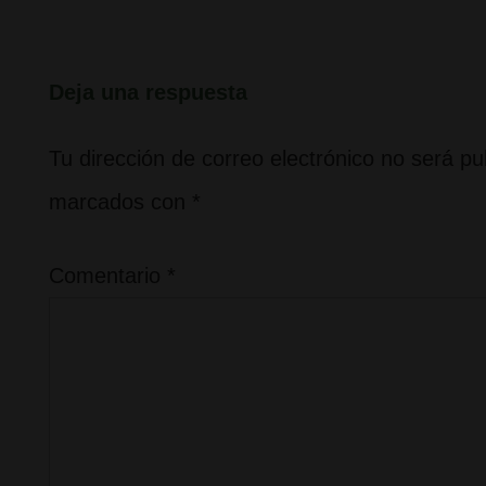
anterior
es
Deja una respuesta
Tu dirección de correo electrónico no será pu
marcados con
*
Comentario
*