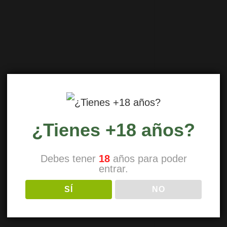
¿Tienes +18 años?
Debes tener
18
años para poder
entrar.
SÍ
NO