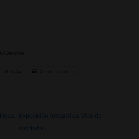
16 Barcelona
WhatsApp
Correo electrónico
La
 Rosa
Exposición fotográfica Vibe de
entrada
montaña ›