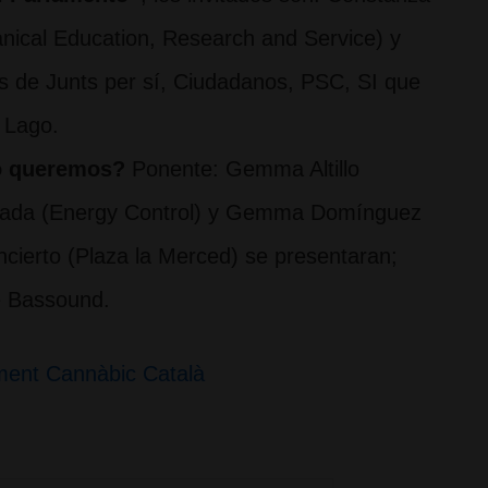
anical Education, Research and Service) y
s de Junts per sí, Ciudadanos, PSC, SI que
 Lago.
o queremos?
Ponente: Gemma Altillo
lzada (Energy Control) y Gemma Domínguez
cierto (Plaza la Merced) se presentaran;
e Bassound.
ment Cannàbic Català