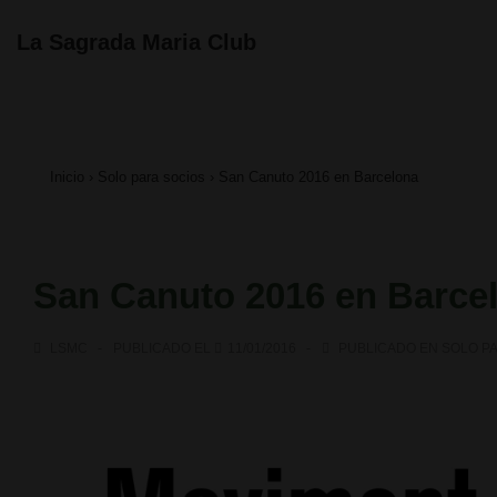
↓
Navegación
La Sagrada Maria Club
principal
Saltar
al
contenido
Inicio
›
Solo para socios
›
San Canuto 2016 en Barcelona
principal
San Canuto 2016 en Barce
LSMC
PUBLICADO EL
11/01/2016
PUBLICADO EN
SOLO P