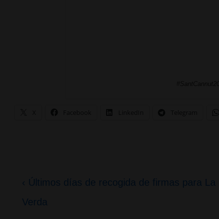
#SantCannut20
X
Facebook
LinkedIn
Telegram
Navegación
La
‹ Últimos días de recogida de firmas para La
de
entrada
Verda
entradas