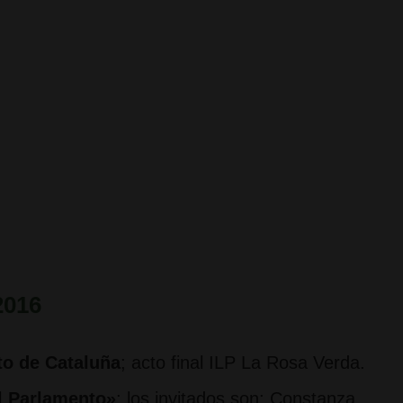
2016
to de Cataluña
; acto final ILP La Rosa Verda.
l Parlamento»
;
los invitados son:
Constanza