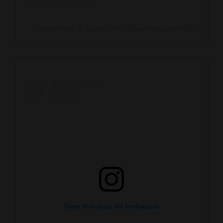
A post shared by Gypsy Witch (@su.thegypsywitch)
View this post on Instagram