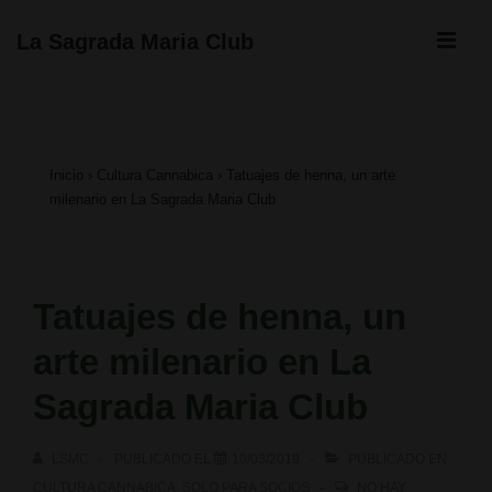
↓
ME
La Sagrada Maria Club
Saltar
Navegación
al
principal
contenido
Inicio
›
Cultura Cannabica
›
Tatuajes de henna, un arte
principal
milenario en La Sagrada Maria Club
Tatuajes de henna, un
arte milenario en La
Sagrada Maria Club
LSMC
PUBLICADO EL
10/03/2019
PUBLICADO EN
CULTURA CANNABICA
,
SOLO PARA SOCIOS
NO HAY