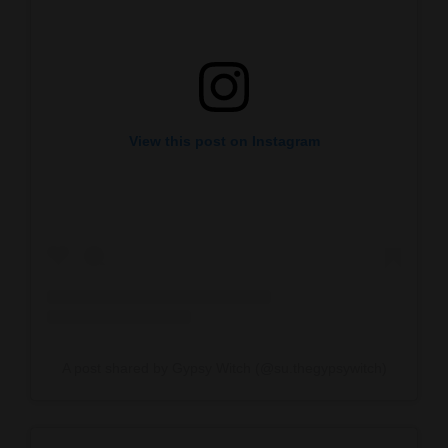
View this post on Instagram
A post shared by Gypsy Witch (@su.thegypsywitch)