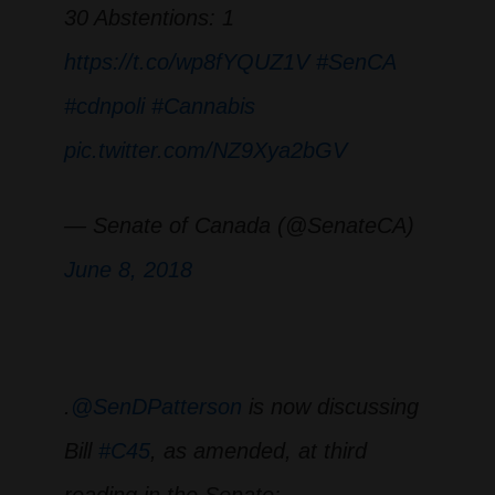
30 Abstentions: 1
https://t.co/wp8fYQUZ1V
#SenCA
#cdnpoli
#Cannabis
pic.twitter.com/NZ9Xya2bGV
— Senate of Canada (@SenateCA)
June 8, 2018
.
@SenDPatterson
is now discussing
Bill
#C45
, as amended, at third