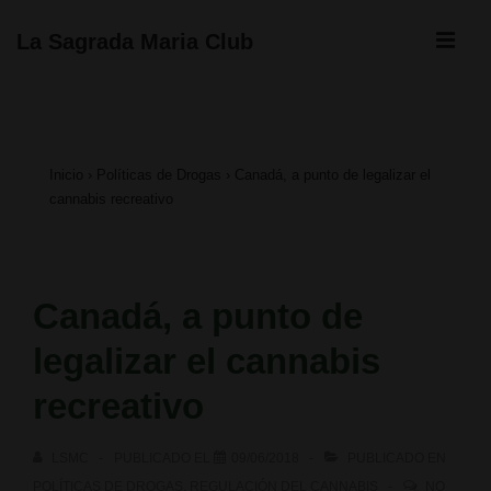
↓
ME
La Sagrada Maria Club
Saltar
Navegación
al
principal
contenido
Inicio
›
Políticas de Drogas
›
Canadá, a punto de legalizar el
principal
cannabis recreativo
Canadá, a punto de
legalizar el cannabis
recreativo
LSMC
PUBLICADO EL
09/06/2018
PUBLICADO EN
POLÍTICAS DE DROGAS
,
REGULACIÓN DEL CANNABIS
NO