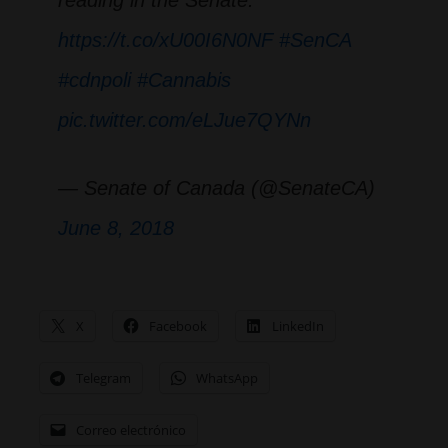
reading in the Senate:
https://t.co/xU00I6N0NF
#SenCA
#cdnpoli
#Cannabis
pic.twitter.com/eLJue7QYNn
— Senate of Canada (@SenateCA)
June 8, 2018
X
Facebook
LinkedIn
Telegram
WhatsApp
Correo electrónico