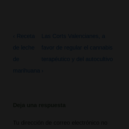
Navegación
La
La
‹ Receta
Las Corts Valencianes, a
de
entrada
entrada
de leche
favor de regular el cannabis
entradas
anterior
siguiente
de
terapéutico y del autocultivo
es
es
marihuana
›
Deja una respuesta
Tu dirección de correo electrónico no