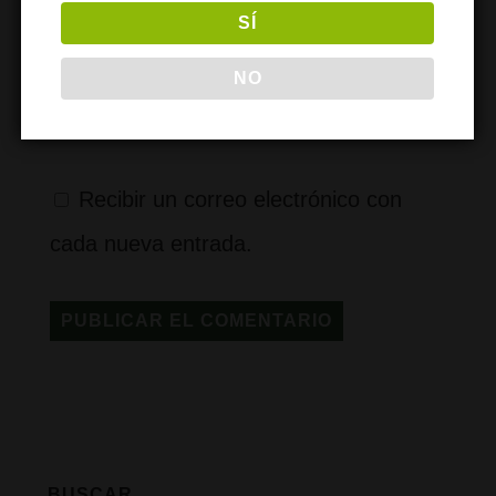
4
+
dos
=
SÍ
Recibir un correo electrónico con los
NO
siguientes comentarios a esta entrada.
Recibir un correo electrónico con
cada nueva entrada.
BUSCAR