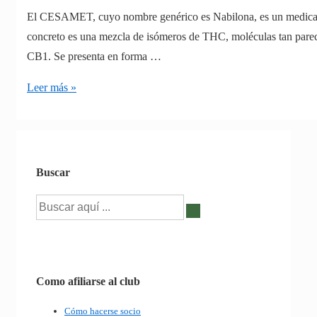
El CESAMET, cuyo nombre genérico es Nabilona, es un medicame
concreto es una mezcla de isómeros de THC, moléculas tan parec
CB1. Se presenta en forma …
Medicamentos
Leer más »
con
cannabinoides:
CESAMET
Buscar
Buscar
por:
Como afiliarse al club
Cómo hacerse socio