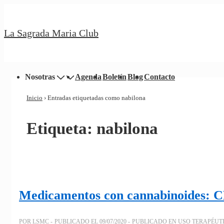
↓
Saltar
La Sagrada Maria Club
al
contenido
principal
Navegación
Nosotras
Agenda
Boletín
Blog
Contacto
principal
Inicio
›
Entradas etiquetadas como nabilona
Etiqueta:
nabilona
Medicamentos con cannabinoides
POR
LSMC
PUBLICADO EL
09/07/2020
PUBLICADO EN
USO TERAPÉUT