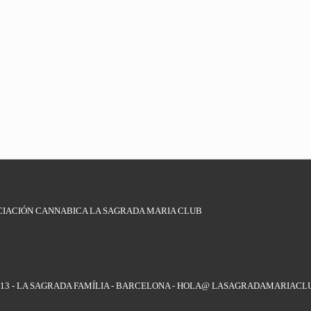
CIACIÓN CANNABICA LA SAGRADA MARIA CLUB
8013 - LA SAGRADA FAMÍLIA - BARCELONA - HOLA@ LASAGRADAMARIACL