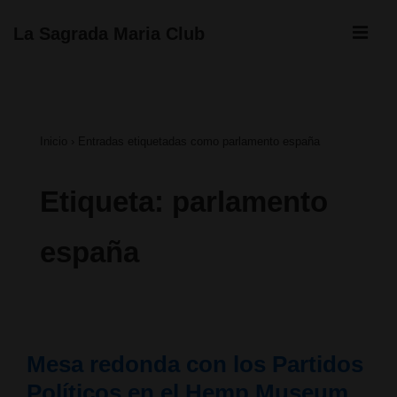
↓
ME
La Sagrada Maria Club
Saltar
Navegación
al
principal
contenido
Inicio
›
Entradas etiquetadas como parlamento españa
principal
Etiqueta:
parlamento
españa
Mesa redonda con los Partidos
Políticos en el Hemp Museum