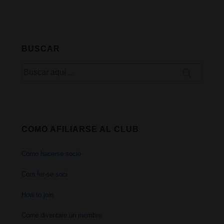
redonda
con
los
BUSCAR
Partidos
Buscar
Políticos
por:
en
el
COMO AFILIARSE AL CLUB
Hemp
Cómo hacerse socio
Museum
Com fer-se soci
de
How to join
Barcelona
Come diventare un membro