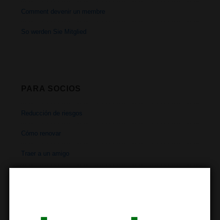
Comment devenir un membre
So werden Sie Mitglied
PARA SOCIOS
Reducción de riesgos
Cómo renovar
Traer a un amigo
Horarios
Dirección
Contacto