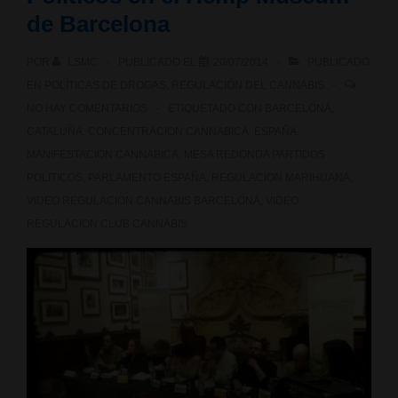
de Barcelona
POR
LSMC
PUBLICADO EL
20/07/2014
PUBLICADO
EN
POLÍTICAS DE DROGAS
,
REGULACIÓN DEL CANNABIS
NO HAY COMENTARIOS
ETIQUETADO CON
BARCELONA
,
CATALUÑA
,
CONCENTRACION CANNABICA
,
ESPAÑA
,
MANIFESTACION CANNABICA
,
MESA REDONDA PARTIDOS
POLITICOS
,
PARLAMENTO ESPAÑA
,
REGULACION MARIHUANA
,
VIDEO REGULACION CANNABIS BARCELONA
,
VIDEO
REGULACION CLUB CANNABIS