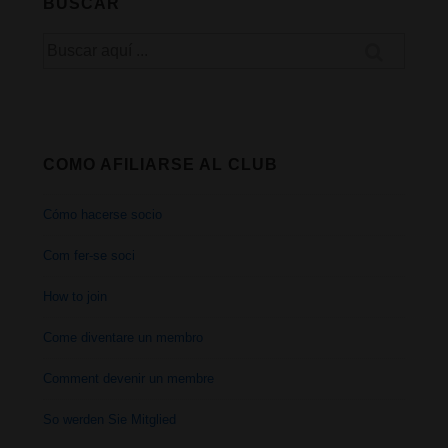
BUSCAR
masaje
Buscar
solo
por:
para
socios
COMO AFILIARSE AL CLUB
Cómo hacerse socio
Com fer-se soci
How to join
Come diventare un membro
Comment devenir un membre
So werden Sie Mitglied