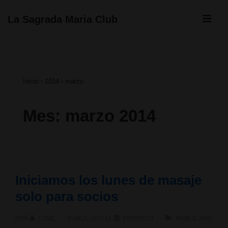
↓
ME
La Sagrada Maria Club
Saltar
Navegación
al
principal
contenido
Inicio
›
2014
›
marzo
principal
Mes:
marzo 2014
Iniciamos los lunes de masaje
solo para socios
POR
LSMC
PUBLICADO EL
14/03/2014
PUBLICADO