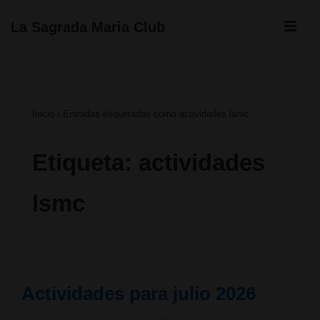
↓
ME
La Sagrada Maria Club
Saltar
Navegación
al
principal
contenido
Inicio
›
Entradas etiquetadas como actividades lsmc
principal
Etiqueta:
actividades
lsmc
Actividades para julio 2026