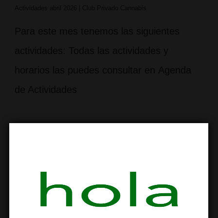
Actividades abril 2026 | Club Privado Cannabis
Para este mes tenemos las siguientes
actividades: Todas las actividades y
horarios las puedes consultar en Agenda
de Actividades
Actividades para marzo 2026
POR
LSMC
PUBLICADO EL
04/03/2026
PUBLICADO
EN
ACTIVIDADES Y TALLERES
,
BARRIO SAGRADA FAMILIA
,
CANNABIS SOCIAL CLUB
,
SOLO PARA SOCIOS
NO HAY
COMENTARIOS
ETIQUETADO CON
ACTIVIDADES LSMC
,
AGENDA DE ACTIVIDADES
,
AGENDA LUDICA
,
ASOCIACION