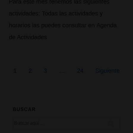
Para este mes tenemos las siguientes
actividades: Todas las actividades y
horarios las puedes consultar en Agenda
de Actividades
Paginación
1
2
3
…
24
Siguiente
de
entradas
BUSCAR
Buscar
por: