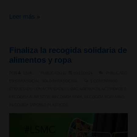
Votantes
Leer más »
de
Estados
Finaliza la recogida solidaria de
Unidos
alimentos y ropa
aprueban
POR
LSMC
PUBLICADO EL
03/11/2014
PUBLICADO
legalización
EN
OBRA SOCIAL
,
SOLO PARA SOCIOS
1 COMENTARIO
de
ETIQUETADO CON
ACTIVIDADES LSMC
,
AGENDA DE ACTIVIDADES
,
RECOGIDA ALIMENTOS
,
RECOGIDA ROPA
,
RECOGIDA ROPA NIÑO
,
marihuana
RECOGIDA TAPONES PLASTICOS
en
Oregón,