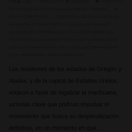
POR
LSMC
PUBLICADO EL
08/11/2014
PUBLICADO
Parlamento
EN
POLÍTICAS DE DROGAS
,
REGULACIÓN DEL CANNABIS
NO HAY COMENTARIOS
ETIQUETADO CON
ALASKA LEGALIZA
de
MARIHUANA
,
ESTADOS UNIDOS
,
LEGALIZACION CANNABIS
,
LEGALIZACION CANNABIS EEUU
,
LEGALIZACION MARIHUANA
,
Cataluña
OREGON LEGALIZA CANNABIS
,
REGULACION CANNABIS
,
VIDEO
LEGALIZACION MARIHUANA
,
VIDEO LEGALIZACION MARIHUANA
EEUU
,
WASHINGTON LEGALIZA MARIHUANA
Los residentes de los estados de Oregón y
Alaska, y de la capital de Estados Unidos,
votaron a favor de legalizar la marihuana,
victorias clave que podrían impulsar el
movimiento que busca su despenalización
definitiva, en un momento en que …