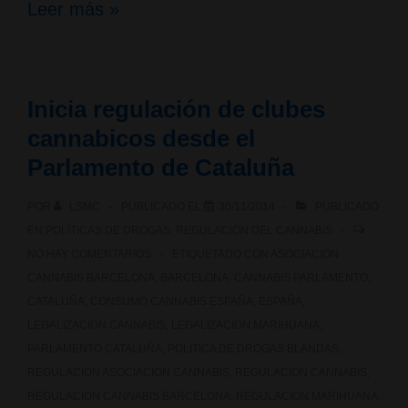
Primer
Leer más »
domingo
de
Inicia regulación de clubes
cada
cannabicos desde el
mes:
Parlamento de Cataluña
Visitas
POR
LSMC
PUBLICADO EL
30/11/2014
PUBLICADO
GRATIS
EN
POLÍTICAS DE DROGAS
,
REGULACIÓN DEL CANNABIS
NO HAY COMENTARIOS
ETIQUETADO CON
ASOCIACION
guiadas
CANNABIS BARCELONA
,
BARCELONA
,
CANNABIS PARLAMENTO
,
a
CATALUÑA
,
CONSUMO CANNABIS ESPAÑA
,
ESPAÑA
,
LEGALIZACION CANNABIS
,
LEGALIZACION MARIHUANA
,
museos
PARLAMENTO CATALUÑA
,
POLITICA DE DROGAS BLANDAS
,
REGULACION ASOCIACION CANNABIS
,
REGULACION CANNABIS
,
REGULACION CANNABIS BARCELONA
,
REGULACION MARIHUANA
,