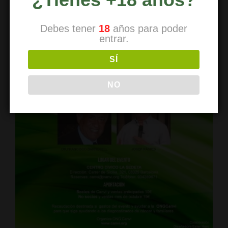
Debes tener
18
años para poder
entrar.
SÍ
NO