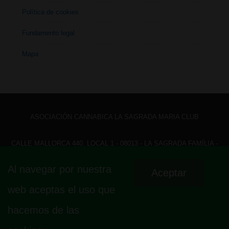
Política de cookies
Fundamento legal
Mapa
ASOCIACIÓN CANNABICA LA SAGRADA MARIA CLUB
CALLE MALLORCA 440, LOCAL 1 - 08013 - LA SAGRADA FAMÍLIA -
BARCELONA - HOLA@ LASAGRADAMARIACLUB.ORG
Al navegar por nuestra
Aceptar
Menú
Aviso legal
Política de privacidad
Política de cookies
web aceptas el uso que
Fundamento legal
Mapa
del
hacemos de las
pie