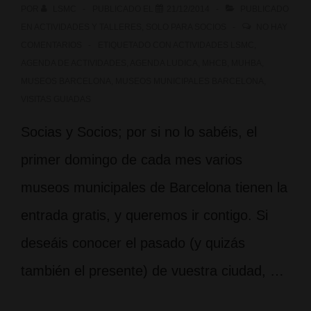
POR
LSMC
PUBLICADO EL
21/12/2014
PUBLICADO
EN
ACTIVIDADES Y TALLERES
,
SOLO PARA SOCIOS
NO HAY
COMENTARIOS
ETIQUETADO CON
ACTIVIDADES LSMC
,
AGENDA DE ACTIVIDADES
,
AGENDA LUDICA
,
MHCB
,
MUHBA
,
MUSEOS BARCELONA
,
MUSEOS MUNICIPALES BARCELONA
,
VISITAS GUIADAS
Socias y Socios; por si no lo sabéis, el
primer domingo de cada mes varios
museos municipales de Barcelona tienen la
entrada gratis, y queremos ir contigo. Si
deseáis conocer el pasado (y quizás
también el presente) de vuestra ciudad, …