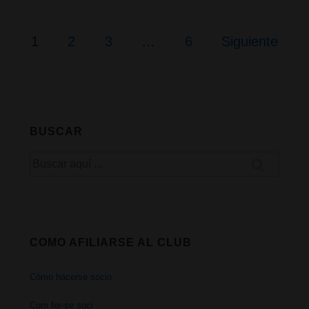
del
cáncer;
Paginación
1
2
3
…
6
Siguiente
de
por
entradas
Josep
Pámies
BUSCAR
y
Buscar
el
por:
Dr.
Francisco
COMO AFILIARSE AL CLUB
Barnosell
Cómo hacerse socio
Com fer-se soci