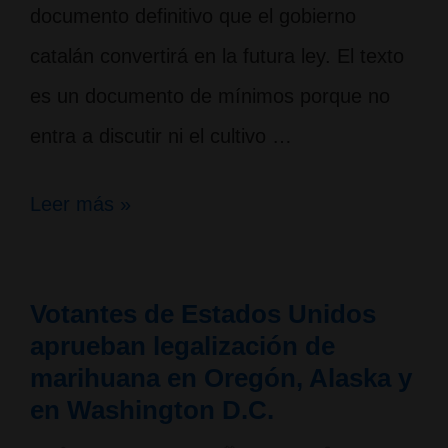
documento definitivo que el gobierno
catalán convertirá en la futura ley. El texto
es un documento de mínimos porque no
entra a discutir ni el cultivo …
Inicia
Leer más »
regulación
de
Votantes de Estados Unidos
clubes
aprueban legalización de
cannabicos
marihuana en Oregón, Alaska y
desde
en Washington D.C.
el