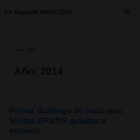
↓
ME
La Sagrada Maria Club
Saltar
Navegación
al
principal
contenido
Inicio
›
2014
principal
Año:
2014
Primer domingo de cada mes:
Visitas GRATIS guiadas a
museos