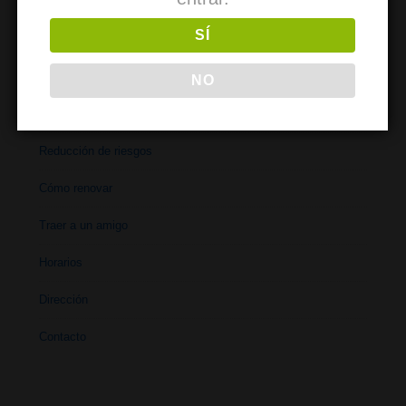
So werden Sie Mitglied
SÍ
NO
PARA SOCIOS
Reducción de riesgos
Cómo renovar
Traer a un amigo
Horarios
Dirección
Contacto