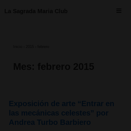
↓
ME
La Sagrada Maria Club
Saltar
Navegación
al
principal
contenido
Inicio
›
2015
›
febrero
principal
Mes:
febrero 2015
Exposición de arte “Entrar en
las mecánicas celestes” por
Andrea Turbo Barbiero