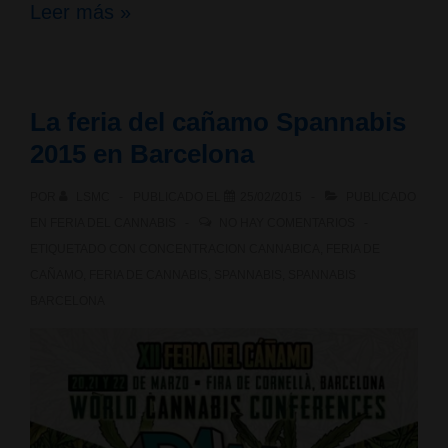
Exposición
Leer más »
de
arte
La feria del cañamo Spannabis
“Entrar
2015 en Barcelona
en
POR
LSMC
PUBLICADO EL
25/02/2015
PUBLICADO
las
EN
FERIA DEL CANNABIS
NO HAY COMENTARIOS
mecánicas
ETIQUETADO CON
CONCENTRACION CANNABICA
,
FERIA DE
CAÑAMO
,
FERIA DE CANNABIS
,
SPANNABIS
,
SPANNABIS
celestes”
BARCELONA
por
Andrea
Turbo