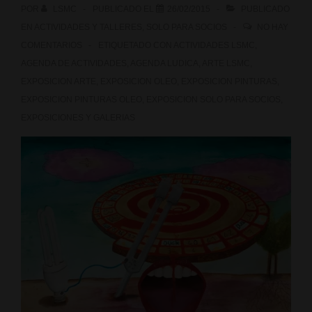
POR
LSMC
PUBLICADO EL
26/02/2015
PUBLICADO
EN
ACTIVIDADES Y TALLERES
,
SOLO PARA SOCIOS
NO HAY
COMENTARIOS
ETIQUETADO CON
ACTIVIDADES LSMC
,
AGENDA DE ACTIVIDADES
,
AGENDA LUDICA
,
ARTE LSMC
,
EXPOSICION ARTE
,
EXPOSICION OLEO
,
EXPOSICION PINTURAS
,
EXPOSICION PINTURAS OLEO
,
EXPOSICION SOLO PARA SOCIOS
,
EXPOSICIONES Y GALERIAS