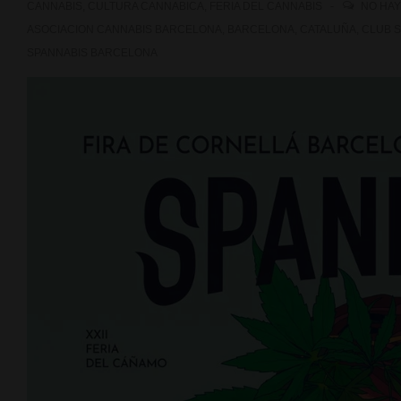
CANNABIS
,
CULTURA CANNABICA
,
FERIA DEL CANNABIS
NO HA
ASOCIACION CANNABIS BARCELONA
,
BARCELONA
,
CATALUÑA
,
CLUB S
SPANNABIS BARCELONA