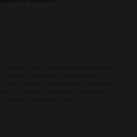
vitamos a reunirnos …
CTIVIDADES Y TALLERES
,
BARRIO SAGRADA FAMILIA
,
CANNABIS
S
NO HAY COMENTARIOS
ETIQUETADO CON
8M
,
S CLIMBING
,
CATALUÑA
,
CHARLAS DE INGLES
,
CLASES DE INGLES
,
TAL 8M
,
EL COGOLLO DE ORO
,
ESPAÑA
,
LA SAGRADA MARIA
,
BOL
,
SPANNABIS
,
SPANNABIS BARCELONA