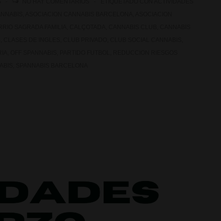
S
NO HAY COMENTARIOS
ETIQUETADO CON
ACTIVIDADES
ANNABIS
,
ASOCIACION CANNABIS BARCELONA
,
ASOCIACION
RRIO SAGRADA FAMILIA
,
CALÇOTADA
,
CANNABIS CLUB
,
CANNABIS
S
,
CLASES DE INGLES
,
CLUB PRIVADO
,
CLUB SOCIAL CANNABIS
,
RIA
,
OFF SPANNABIS
,
PARTIDO FUTBOL
,
REDUCCION RIESGOS
ABIS
,
SPANNABIS BARCELONA