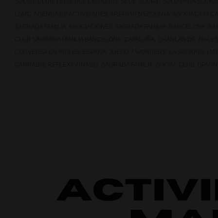
SOCIAL CLUB
,
FERIA DEL CANNABIS
,
SEDE SOCIAL
,
SOLO PARA SOCIO
LSMC
,
AGENDA DE ACTIVIDADES
,
AREPA VENEZOLANA
,
ASOCIACION C
SAGRADA FAMILIA
,
ASOCIACIONES SAGRADA FAMILIA
,
BARCELONA
,
BA
CLUB SAGRADA FAMILIA BARCELONA
,
CATALUÑA
,
CHARLAS DE INGLE
CONVERSA EN INGLES
,
ESPAÑA
,
JUEGO 7 WONDERS
,
LA SAGRADA MA
CANNABIS
,
REFLEXIONNABIS
,
SAGRADA FAMILIA
,
SOCIAL CLUB
,
SPANN