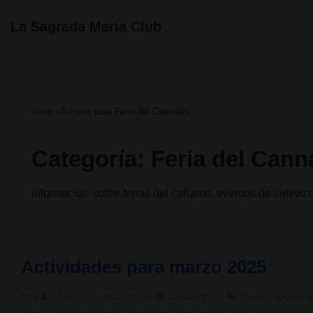
↓
Navegación
La Sagrada Maria Club
principal
Saltar
al
contenido
Inicio
›
Archivo para Feria del Cannabis
principal
Categoría:
Feria del Cann
Información sobre ferias del cañamo, eventos de cultivo
Actividades para marzo 2025
POR
LSMC
PUBLICADO EL
10/03/2025
PUBLICADO EN
A