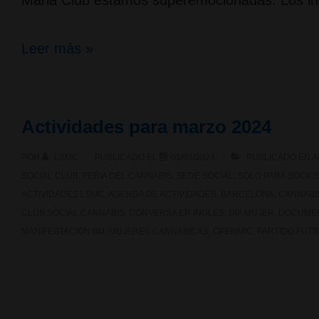
Maria Club estamos superemocionadas. Los in
¡Nos
Leer más »
vemos
en
Actividades para marzo 2024
el
POR
LSMC
PUBLICADO EL
01/03/2024
PUBLICADO EN
A
Spannabis
SOCIAL CLUB
,
FERIA DEL CANNABIS
,
SEDE SOCIAL
,
SOLO PARA SOCIO
2025!
ACTIVIDADES LSMC
,
AGENDA DE ACTIVIDADES
,
BARCELONA
,
CANNABI
CLUB SOCIAL CANNABIS
,
CONVERSA EN INGLES
,
DIA MUJER
,
DOCUMEN
MANIFESTACION 8M
,
MUJERES CANNABICAS
,
OPENMIC
,
PARTIDO FUT