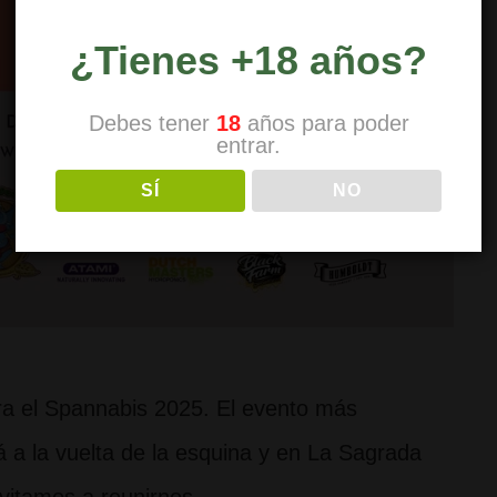
¿Tienes +18 años?
Debes tener
18
años para poder
entrar.
SÍ
NO
ara el Spannabis 2025. El evento más
 a la vuelta de la esquina y en La Sagrada