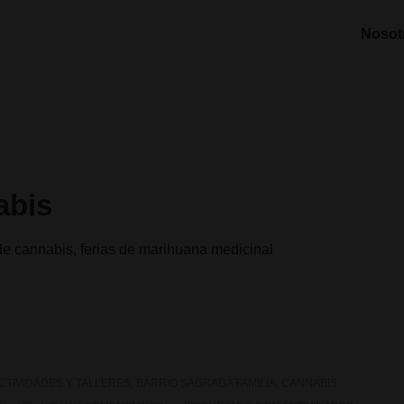
Nosot
abis
 de cannabis, ferias de marihuana medicinal
CTIVIDADES Y TALLERES
,
BARRIO SAGRADA FAMILIA
,
CANNABIS