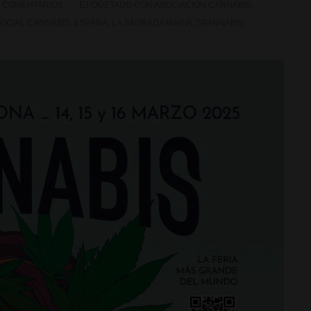
Y COMENTARIOS
ETIQUETADO CON
ASOCIACION CANNABIS
,
OCIAL CANNABIS
,
ESPAÑA
,
LA SAGRADA MARIA
,
SPANNABIS
,