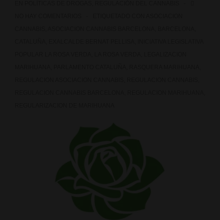
EN
POLÍTICAS DE DROGAS
,
REGULACIÓN DEL CANNABIS
NO HAY COMENTARIOS
ETIQUETADO CON
ASOCIACION
CANNABIS
,
ASOCIACION CANNABIS BARCELONA
,
BARCELONA
,
CATALUÑA
,
EXALCALDE BERNAT PELLISA
,
INICIATIVA LEGISLATIVA
POPULAR LA ROSA VERDA
,
LA ROSA VERDA
,
LEGALIZACION
MARIHUANA
,
PARLAMENTO CATALUÑA
,
RASQUERA MARIHUANA
,
REGULACION ASOCIACION CANNABIS
,
REGULACION CANNABIS
,
REGULACION CANNABIS BARCELONA
,
REGULACION MARIHUANA
,
REGULARIZACION DE MARIHUANA