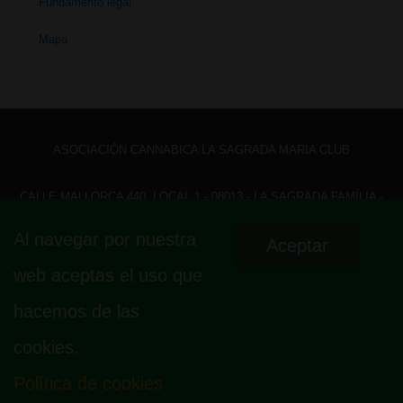
Fundamento legal
Mapa
ASOCIACIÓN CANNABICA LA SAGRADA MARIA CLUB
CALLE MALLORCA 440, LOCAL 1 - 08013 - LA SAGRADA FAMÍLIA -
BARCELONA - HOLA@ LASAGRADAMARIACLUB.ORG
Al navegar por nuestra
Aceptar
Menú
Aviso legal
Política de privacidad
Política de cookies
web aceptas el uso que
Fundamento legal
Mapa
del
hacemos de las
pie
cookies.
de
página
Política de cookies
© 2026
La Sagrada Maria Club
| Funciona con
Tema Responsive