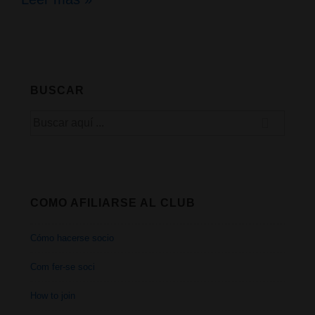
Rosa
Verda
avanza
BUSCAR
en
Buscar
el
por:
Parlament
de
COMO AFILIARSE AL CLUB
Catalunya
Cómo hacerse socio
Com fer-se soci
How to join