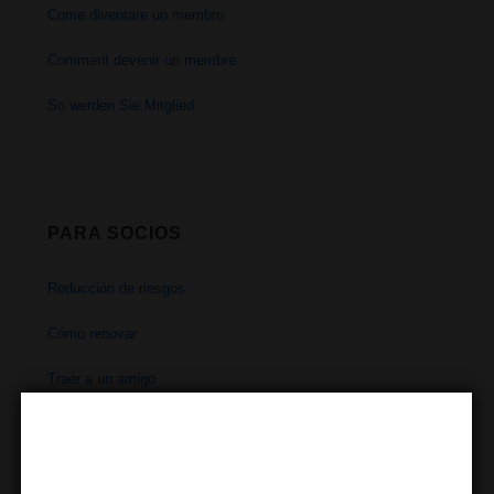
Come diventare un membro
Comment devenir un membre
So werden Sie Mitglied
PARA SOCIOS
Reducción de riesgos
Cómo renovar
Traer a un amigo
Horarios
Dirección