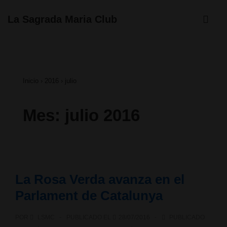
↓
ME
La Sagrada Maria Club
Saltar
Navegación
al
principal
contenido
Inicio
›
2016
›
julio
principal
Mes:
julio 2016
La Rosa Verda avanza en el
Parlament de Catalunya
POR
LSMC
PUBLICADO EL
28/07/2016
PUBLICADO