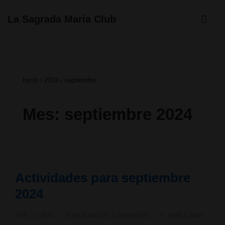
↓
ME
La Sagrada Maria Club
Saltar
Navegación
al
principal
contenido
Inicio
›
2024
›
septiembre
principal
Mes:
septiembre 2024
Actividades para septiembre
2024
POR
LSMC
PUBLICADO EL
09/09/2024
PUBLICADO