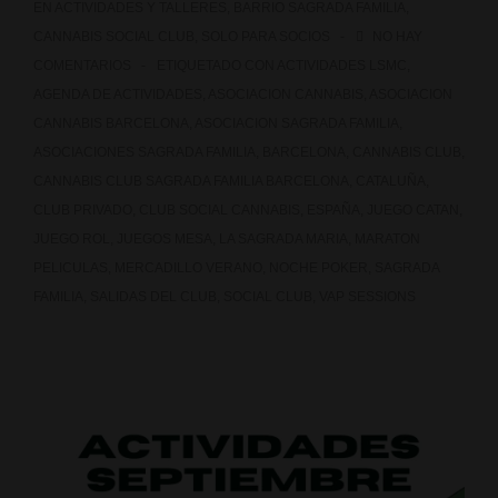
EN
ACTIVIDADES Y TALLERES
,
BARRIO SAGRADA FAMILIA
,
CANNABIS SOCIAL CLUB
,
SOLO PARA SOCIOS
NO HAY
COMENTARIOS
ETIQUETADO CON
ACTIVIDADES LSMC
,
AGENDA DE ACTIVIDADES
,
ASOCIACION CANNABIS
,
ASOCIACION
CANNABIS BARCELONA
,
ASOCIACION SAGRADA FAMILIA
,
ASOCIACIONES SAGRADA FAMILIA
,
BARCELONA
,
CANNABIS CLUB
,
CANNABIS CLUB SAGRADA FAMILIA BARCELONA
,
CATALUÑA
,
CLUB PRIVADO
,
CLUB SOCIAL CANNABIS
,
ESPAÑA
,
JUEGO CATAN
,
JUEGO ROL
,
JUEGOS MESA
,
LA SAGRADA MARIA
,
MARATON
PELICULAS
,
MERCADILLO VERANO
,
NOCHE POKER
,
SAGRADA
FAMILIA
,
SALIDAS DEL CLUB
,
SOCIAL CLUB
,
VAP SESSIONS