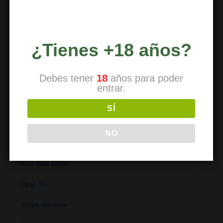
Reducción de riesgos
Uso de drogas
Tipos de drogas
¿Tienes +18 años?
Recursos externos
Debes tener
18
años para poder
entrar.
SÍ
BOLETÍN
NO
Agenda de actividades
Solo para socios
Open Mic
Grupo deportivo