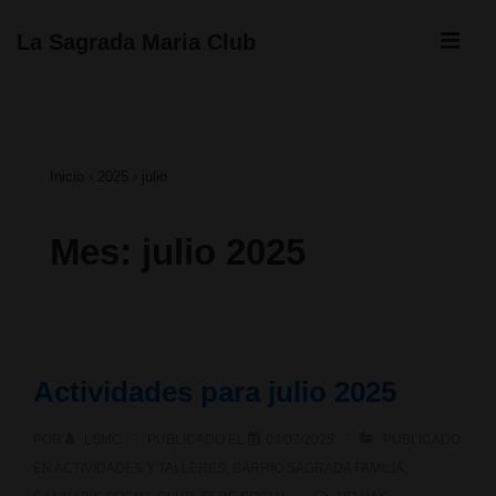
↓
ME
La Sagrada Maria Club
Saltar
Navegación
al
principal
contenido
Inicio
›
2025
›
julio
principal
Mes:
julio 2025
Actividades para julio 2025
POR
LSMC
PUBLICADO EL
04/07/2025
PUBLICADO
EN
ACTIVIDADES Y TALLERES
,
BARRIO SAGRADA FAMILIA
,