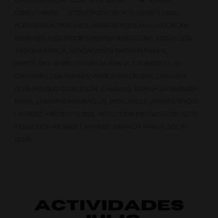
CANNABIS SOCIAL CLUB
,
SEDE SOCIAL
NO HAY
COMENTARIOS
ETIQUETADO CON
ACTIVIDADES LSMC
,
AGENDA DE ACTIVIDADES
,
AREPA VENEZOLANA
,
ASOCIACION
CANNABIS
,
ASOCIACION CANNABIS BARCELONA
,
ASOCIACION
SAGRADA FAMILIA
,
ASOCIACIONES SAGRADA FAMILIA
,
BARCELONA
,
BARRIO SAGRADA FAMILIA
,
CANNABIS CLUB
,
CANNABIS CLUB SAGRADA FAMILIA BARCELONA
,
CATALUÑA
,
CLUB PRIVADO
,
CLUB SOCIAL CANNABIS
,
ESPAÑA
,
LA SAGRADA
MARIA
,
LASAGRADAMARIACLUB
,
MERCADILLO VERANO
,
NOCHE
KARAOKE
,
PARTIDO FUTBOL
,
REDUCCION RIESGOS ASOCIADOS
,
REDUCCION RIESGOS CANNABIS
,
SAGRADA FAMILIA
,
SOCIAL
CLUB