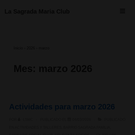
↓
ME
La Sagrada Maria Club
Saltar
Navegación
al
principal
contenido
Inicio
›
2026
›
marzo
principal
Mes:
marzo 2026
Actividades para marzo 2026
POR
LSMC
PUBLICADO EL
04/03/2026
PUBLICADO
EN
ACTIVIDADES Y TALLERES
,
BARRIO SAGRADA FAMILIA
,