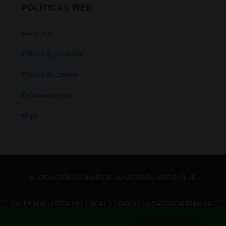
POLÍTICAS WEB
Aviso legal
Política de privacidad
Política de cookies
Fundamento legal
Mapa
ASOCIACIÓN CANNABICA LA SAGRADA MARIA CLUB
CALLE MALLORCA 440, LOCAL 1 - 08013 - LA SAGRADA FAMÍLIA -
BARCELONA - HOLA@ LASAGRADAMARIACLUB.ORG