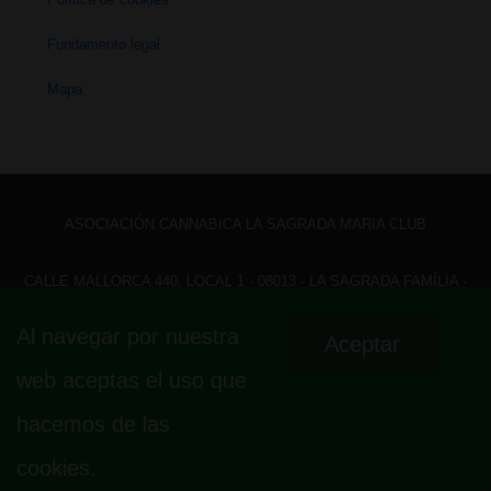
Fundamento legal
Mapa
ASOCIACIÓN CANNABICA LA SAGRADA MARIA CLUB
CALLE MALLORCA 440, LOCAL 1 - 08013 - LA SAGRADA FAMÍLIA -
BARCELONA - HOLA@ LASAGRADAMARIACLUB.ORG
Al navegar por nuestra
Aceptar
Menú
Aviso legal
Política de privacidad
Política de cookies
web aceptas el uso que
Fundamento legal
Mapa
del
hacemos de las
pie
cookies.
de