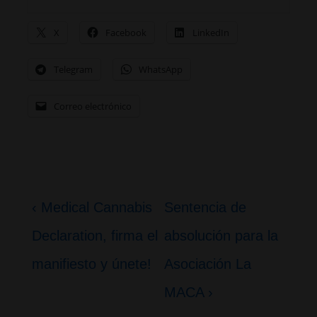
X
Facebook
LinkedIn
Telegram
WhatsApp
Correo electrónico
Navegación
La
La
‹ Medical Cannabis
Sentencia de
de
entrada
entrada
Declaration, firma el
absolución para la
entradas
anterior
siguiente
manifiesto y únete!
Asociación La
es
es
MACA ›