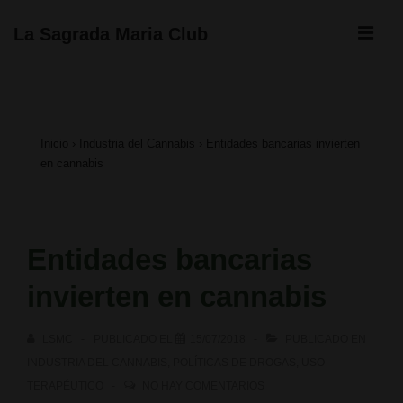
↓
ME
La Sagrada Maria Club
Saltar
Navegación
al
principal
contenido
Inicio
›
Industria del Cannabis
›
Entidades bancarias invierten
principal
en cannabis
Entidades bancarias
invierten en cannabis
LSMC
PUBLICADO EL
15/07/2018
PUBLICADO EN
INDUSTRIA DEL CANNABIS
,
POLÍTICAS DE DROGAS
,
USO
TERAPÉUTICO
NO HAY COMENTARIOS