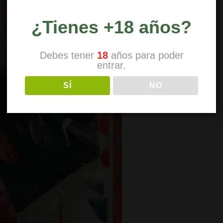
¿Tienes +18 años?
Debes tener
18
años para poder
entrar.
SÍ
NO