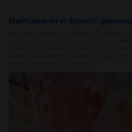
2020
ya
Marihuana en el deporte: gimnasi
está
POR
LSMC
PUBLICADO EL
09/02/2020
PUBLICADO EN
EST
aquí!
COMENTARIOS
ETIQUETADO CON
ANTIINFLAMATORIO
,
CANNABINOI
TERAPEUTICO
,
CBD
,
ENTRENAMIENTOS DEPORTIVOS
,
ESTUDIO CIENTI
GRUPO DEPORTIVO
,
MARIHUANA TERAPEUTICA
,
PROPIEDADES CBD
,
DEPORTIVO
,
USO PERSONAL
,
USO TERAPEUTICO