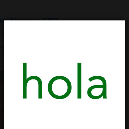
os, fitness y CBD
UDIOS CIENTÍFICOS
,
INDUSTRIA DEL CANNABIS
NO HAY
DES
,
CANNABIS BOULDER
,
CANNABIS CLIMBING
,
CANNABIS
FICO
,
ESTUDIO CIENTIFICO MARIHUANA
,
ESTUDIOS CANNABIS
,
RECUPERACION MUSCULAR
,
REDUCCION ANSIEDAD
,
USO