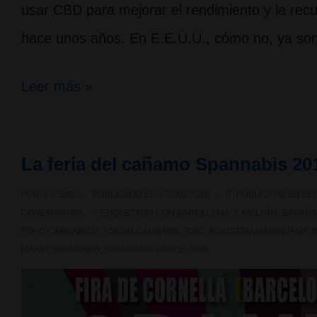
usar CBD para mejorar el rendimiento y la recu
hace unos años. En E.E.U.U., cómo no, ya so
Marihuana
Leer más »
en
el
La feria del cañamo Spannabis 20
deporte:
POR
LSMC
PUBLICADO EL
25/02/2019
PUBLICADO EN
FER
gimnasios,
COMENTARIOS
ETIQUETADO CON
BARCELONA
,
CATALUÑA
,
ESPAÑA
fitness
FORO CANNABICO
,
FORUM CANNABIS
,
ICBC
,
INDUSTRIA MARIHUANA
,
MARIA
,
SPANNABIS
,
SPANNABIS BARCELONA
y
CBD