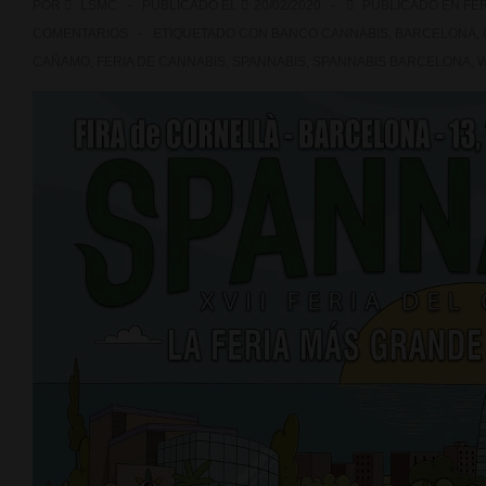
POR
LSMC
PUBLICADO EL
20/02/2020
PUBLICADO EN
FER
COMENTARIOS
ETIQUETADO CON
BANCO CANNABIS
,
BARCELONA
,
CAÑAMO
,
FERIA DE CANNABIS
,
SPANNABIS
,
SPANNABIS BARCELONA
,
W