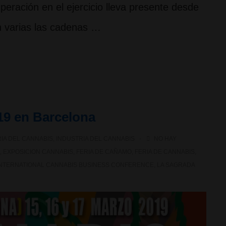
peración en el ejercicio lleva presente desde
n varias las cadenas …
19 en Barcelona
IA DEL CANNABIS
,
INDUSTRIA DEL CANNABIS
NO HAY
,
EXPOSICION CANNABIS
,
FERIA DE CAÑAMO
,
FERIA DE CANNABIS
,
INTERNATIONAL CANNABIS BUSINESS CONFERENCE
,
LA SAGRADA