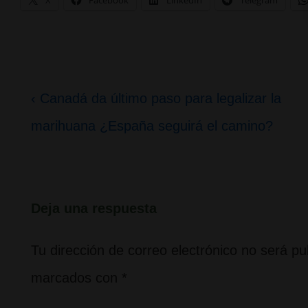
X
Facebook
LinkedIn
Telegram
Navegación
La
‹ Canadá da último paso para legalizar la
de
entrada
marihuana ¿España seguirá el camino?
entradas
anterior
es
Deja una respuesta
Tu dirección de correo electrónico no será pu
marcados con
*