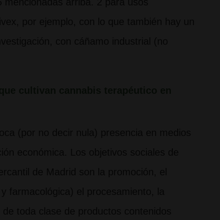
6 mencionadas arriba. 2 para usos
ivex, por ejemplo, con lo que también hay un
nvestigación, con cáñamo industrial (no
que cultivan cannabis terapéutico en
ca (por no decir nula) presencia en medios
ción económica. Los objetivos sociales de
rcantil de Madrid son la promoción, el
ca y farmacológica) el procesamiento, la
al de toda clase de productos contenidos