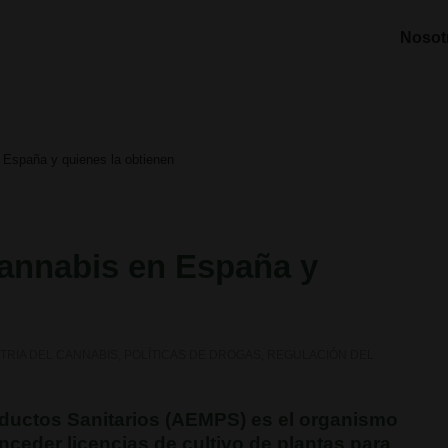
Nosot
n España y quienes la obtienen
cannabis en España y
TRIA DEL CANNABIS
,
POLÍTICAS DE DROGAS
,
REGULACIÓN DEL
ductos Sanitarios
(AEMPS) es el organismo
conceder
licencias de cultivo de plantas para