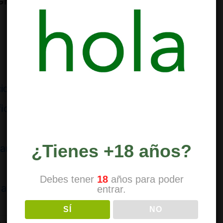
Growth
también pasaría a liderar el mercado
io del cánnabis medicinal | Expansión
ficios récord con el monopolio del opio en
¿Tienes +18 años?
huana en España? Hay 5 entidades y 1.085
Debes tener
18
años para poder
 acuerdo comercial | Icex
entrar.
SÍ
NO