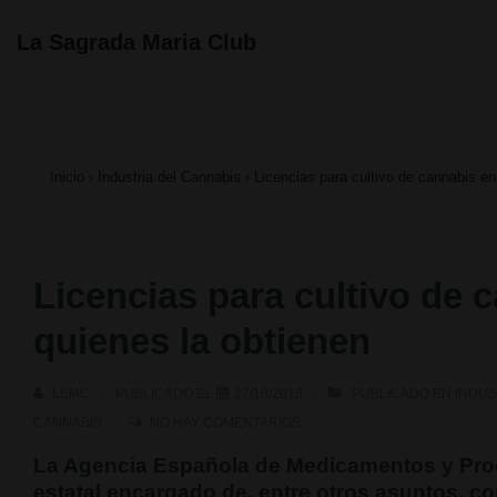
↓
Navegación
La Sagrada Maria Club
principal
Saltar
al
contenido
Inicio
›
Industria del Cannabis
›
Licencias para cultivo de cannabis e
principal
Licencias para cultivo de 
quienes la obtienen
LSMC
PUBLICADO EL
27/10/2018
PUBLICADO EN
INDUS
CANNABIS
NO HAY COMENTARIOS
La Agencia Española de Medicamentos y Pro
estatal encargado de, entre otros asuntos, 