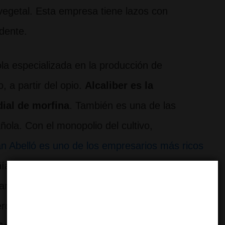
vegetal. Esta empresa tiene lazos con
dente.
a especializada en la producción de
, a partir del opio.
Alcaliber es la
ial de morfina
. También es una de las
ola. Con el monopolio del cultivo,
an Abelló es uno de los empresarios más ricos
ía canadiense y líder mundial en la
ando pasos para la compra de dicha
do de distribución y producción de cannabis.