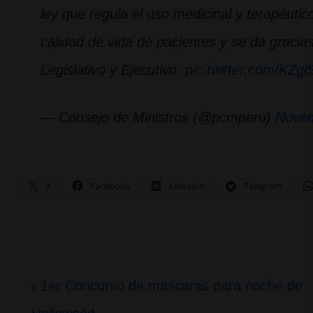
ley que regula el uso medicinal y terapéutic
calidad de vida de pacientes y se da gracias
Legislativo y Ejecutivo.
pic.twitter.com/KZgl
— Consejo de Ministros (@pcmperu)
Novem
X
Facebook
LinkedIn
Telegram
Navegación
La
‹ 1er Concurso de mascaras para noche de
de