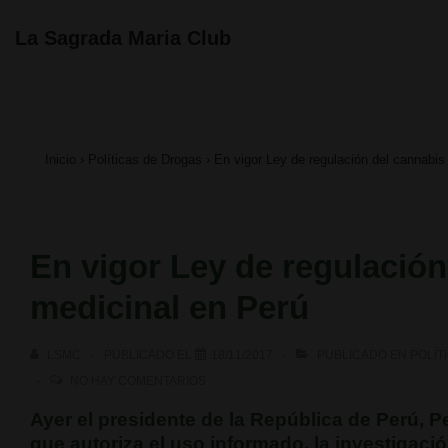
↓
Navegación
La Sagrada Maria Club
principal
Saltar
al
contenido
Inicio
›
Políticas de Drogas
›
En vigor Ley de regulación del cannabis
principal
En vigor Ley de regulación
medicinal en Perú
LSMC
PUBLICADO EL
18/11/2017
PUBLICADO EN
POLÍT
NO HAY COMENTARIOS
Ayer el presidente de la República de Perú, 
que autoriza el uso informado, la investigació