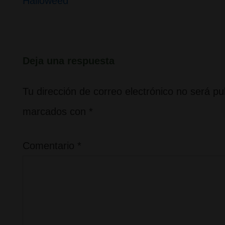
entrada
Halloweed
entradas
anterior
es
Deja una respuesta
Tu dirección de correo electrónico no será pu
marcados con
*
Comentario
*