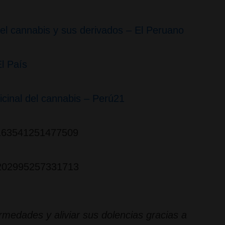
del cannabis y sus derivados – El Peruano
l País
icinal del cannabis – Perú21
31163541251477509
21202995257331713
medades y aliviar sus dolencias gracias a