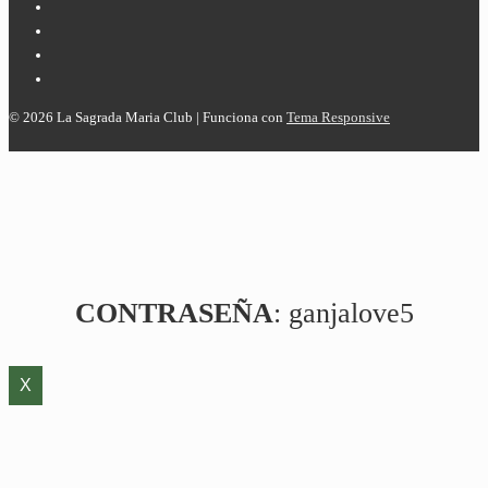
© 2026
La Sagrada Maria Club
| Funciona con
Tema Responsive
CONTRASEÑA
: ganjalove5
X