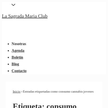
↓
Saltar
La Sagrada Maria Club
al
contenido
principal
Navegación
Menú
principal
Nosotras
Agenda
Boletín
Blog
Contacto
Inicio
›
Entradas etiquetadas como consumo cannabis jovenes
Etiqueta:
consumo