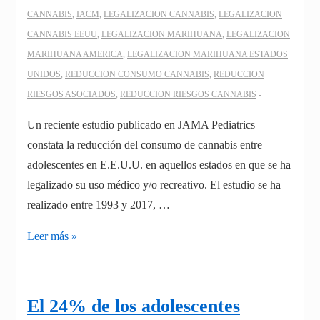
CANNABIS
,
IACM
,
LEGALIZACION CANNABIS
,
LEGALIZACION
CANNABIS EEUU
,
LEGALIZACION MARIHUANA
,
LEGALIZACION
MARIHUANA AMERICA
,
LEGALIZACION MARIHUANA ESTADOS
UNIDOS
,
REDUCCION CONSUMO CANNABIS
,
REDUCCION
RIESGOS ASOCIADOS
,
REDUCCION RIESGOS CANNABIS
Un reciente estudio publicado en JAMA Pediatrics
constata la reducción del consumo de cannabis entre
adolescentes en E.E.U.U. en aquellos estados en que se ha
legalizado su uso médico y/o recreativo. El estudio se ha
realizado entre 1993 y 2017, …
Reduce
Leer más »
el
consumo
de
El 24% de los adolescentes
cannabis