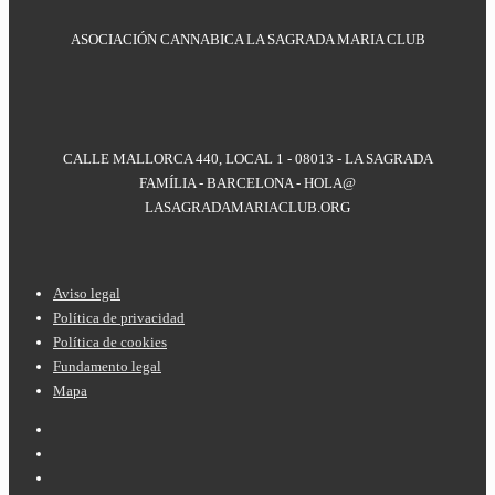
ASOCIACIÓN CANNABICA LA SAGRADA MARIA CLUB
CALLE MALLORCA 440, LOCAL 1 - 08013 - LA SAGRADA
FAMÍLIA - BARCELONA - HOLA@
LASAGRADAMARIACLUB.ORG
Menú
Aviso legal
Política de privacidad
del
Política de cookies
pie
Fundamento legal
Mapa
de
página