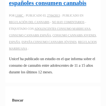
españoles consumen cannabis
entre
adolescentes
POR
LSMC
PUBLICADO EL
27/04/2013
PUBLICADO EN
en
REGULACIÓN DEL CANNABIS
NO HAY COMENTARIOS
E.E.U.U.
ETIQUETADO CON
ADOLESCENTES CONSUMO MARIHUANA
,
tras
CONSUMO CANNABIS ESPAÑA
,
CONSUMO CANNABIS JOVENES
,
legalización
ESPAÑA
,
ESPAÑA CONSUMO CANNABIS JÓVENES
,
REGULACION
MARIHUANA
Unicef ha publicado un estudio en el que informa sobre el
consumo de cannabis entre adolescentes de 11 a 15 años
durante los últimos 12 meses.
Buscar