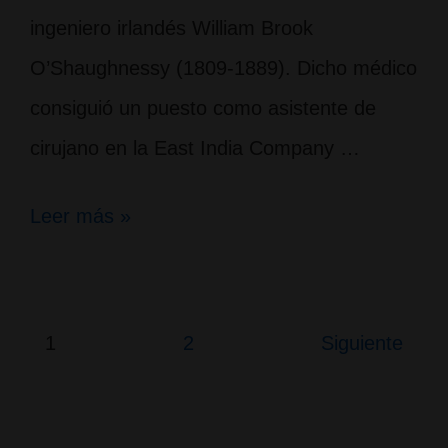
ingeniero irlandés William Brook
O’Shaughnessy (1809-1889). Dicho médico
consiguió un puesto como asistente de
cirujano en la East India Company …
Primeros
Leer más »
investigadores
del
cannabis:
Paginación
1
2
Siguiente
de
William
entradas
Brooke