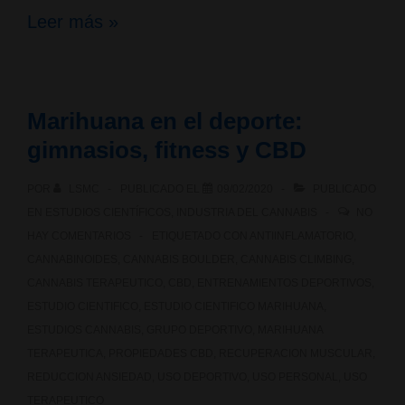
Colaboración
Leer más »
con
Allora
Marihuana en el deporte:
Lab,
gimnasios, fitness y CBD
el
POR
LSMC
PUBLICADO EL
09/02/2020
PUBLICADO
laboratorio
EN
ESTUDIOS CIENTÍFICOS
,
INDUSTRIA DEL CANNABIS
NO
de
HAY COMENTARIOS
ETIQUETADO CON
ANTIINFLAMATORIO
,
CANNABINOIDES
,
CANNABIS BOULDER
,
CANNABIS CLIMBING
,
cannabis
CANNABIS TERAPEUTICO
,
CBD
,
ENTRENAMIENTOS DEPORTIVOS
,
para
ESTUDIO CIENTIFICO
,
ESTUDIO CIENTIFICO MARIHUANA
,
ESTUDIOS CANNABIS
,
GRUPO DEPORTIVO
,
MARIHUANA
Clubes
TERAPEUTICA
,
PROPIEDADES CBD
,
RECUPERACION MUSCULAR
,
REDUCCION ANSIEDAD
,
USO DEPORTIVO
,
USO PERSONAL
,
USO
Sociales
TERAPEUTICO