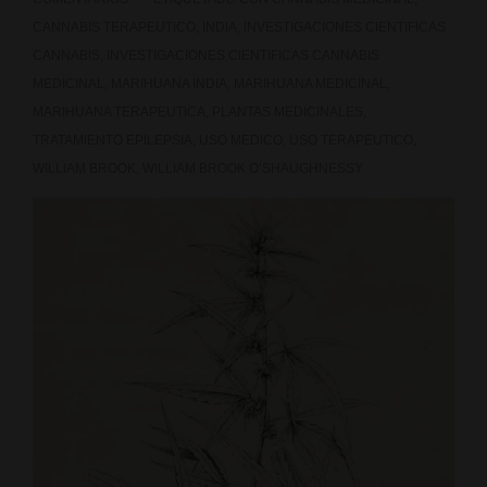
trata
CANNABIS TERAPEUTICO
,
INDIA
,
INVESTIGACIONES CIENTIFICAS
mejor
CANNABIS
,
INVESTIGACIONES CIENTIFICAS CANNABIS
el
MEDICINAL
,
MARIHUANA INDIA
,
MARIHUANA MEDICINAL
,
MARIHUANA TERAPEUTICA
,
PLANTAS MEDICINALES
,
TDAH
TRATAMIENTO EPILEPSIA
,
USO MEDICO
,
USO TERAPEUTICO
,
WILLIAM BROOK
,
WILLIAM BROOK O’SHAUGHNESSY
que
el
Ritalín