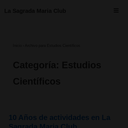
↓
ME
La Sagrada Maria Club
Saltar
Navegación
al
principal
contenido
Inicio
›
Archivo para Estudios Científicos
principal
Categoría:
Estudios
Científicos
10 Años de actividades en La
Sagrada Maria Club