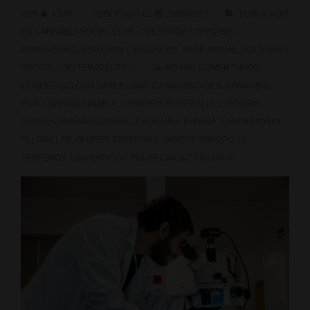
La
POR
LSMC
PUBLICADO EL
29/09/2023
PUBLICADO
Sagrada
EN
CANNABIS SOCIAL CLUB
,
CULTIVO DE CANNABIS
,
DISPENSARIO
,
ESTUDIOS CIENTÍFICOS
,
SEDE SOCIAL
,
SOLO PARA
Maria
SOCIOS
,
USO TERAPÉUTICO
NO HAY COMENTARIOS
Club
ETIQUETADO CON
BARCELONA
,
CANNABINOIDES
,
CANNABIS
HUB
,
CANNABIS INDICA
,
CANNABIS RUDERALIS
,
CANNABIS
SATIVA
,
CANNABIS SATIVA L
,
CATALUÑA
,
ESPAÑA
,
LABORATORIO
ALLORA LAB
,
OLORES TERPENOS
,
PARQUE AGROPOLIS
,
TERPENOS
,
UNIVERSIDAD POLITECNICA CATALUNYA