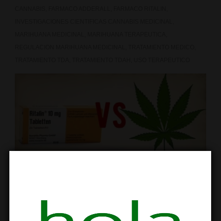
CANNABIS
,
FARMACO ADDERALL
,
FARMACO RITALIN
,
INVESTIGACIONES CIENTIFICAS CANNABIS MEDICINAL
,
MARIHUANA MEDICINAL
,
MARIHUANA TERAPEUTICA
,
REGULACION MARIHUANA MEDICINAL
,
TRATAMIENTO MEDICO
,
TRATAMIENTO TDA
,
TRATAMIENTO TDAH
,
USO TERAPEUTICO
El TDAH es una enfermedad psicológica
complicada y polémica. Pese a todo, hoy la