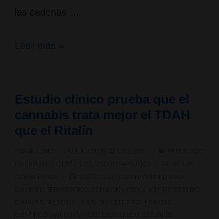
las cadenas …
Marihuana
Leer más »
en
el
Estudio clínico prueba que el
deporte:
cannabis trata mejor el TDAH
gimnasios,
que el Ritalín
fitness
POR
LSMC
PUBLICADO EL
17/01/2020
PUBLICADO
y
EN
ESTUDIOS CIENTÍFICOS
,
USO TERAPÉUTICO
NO HAY
COMENTARIOS
ETIQUETADO CON
CANNABIS MEDICINAL
,
CBD
CANNABIS TERAPEUTICO
,
CONSUMO MEDICAMENTOS
,
ESTUDIO
CANNABIS MEDICINAL
,
ESTUDIO CIENTIFICO
,
ESTUDIO
CIENTIFICO MARIHUANA
,
ESTUDIO CLINICO
,
ESTUDIOS