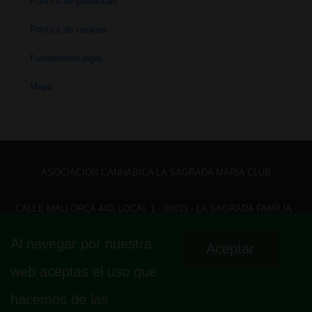
Política de privacidad
Política de cookies
Fundamento legal
Mapa
ASOCIACIÓN CANNABICA LA SAGRADA MARIA CLUB
CALLE MALLORCA 440, LOCAL 1 - 08013 - LA SAGRADA FAMÍLIA -
BARCELONA - HOLA@ LASAGRADAMARIACLUB.ORG
Al navegar por nuestra
Aceptar
Menú
Aviso legal
Política de privacidad
Política de cookies
web aceptas el uso que
Fundamento legal
Mapa
del
hacemos de las
pie