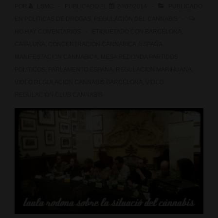
POR
LSMC
PUBLICADO EL
20/07/2014
PUBLICADO
EN
POLÍTICAS DE DROGAS
,
REGULACIÓN DEL CANNABIS
NO HAY COMENTARIOS
ETIQUETADO CON
BARCELONA
,
CATALUÑA
,
CONCENTRACION CANNABICA
,
ESPAÑA
,
MANIFESTACION CANNABICA
,
MESA REDONDA PARTIDOS
POLITICOS
,
PARLAMENTO ESPAÑA
,
REGULACION MARIHUANA
,
VIDEO REGULACION CANNABIS BARCELONA
,
VIDEO
REGULACION CLUB CANNABIS