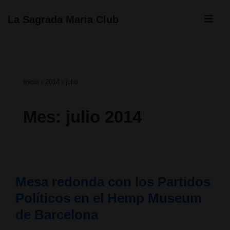
↓
ME
La Sagrada Maria Club
Saltar
Navegación
al
principal
contenido
Inicio
›
2014
›
julio
principal
Mes:
julio 2014
Mesa redonda con los Partidos
Políticos en el Hemp Museum
de Barcelona