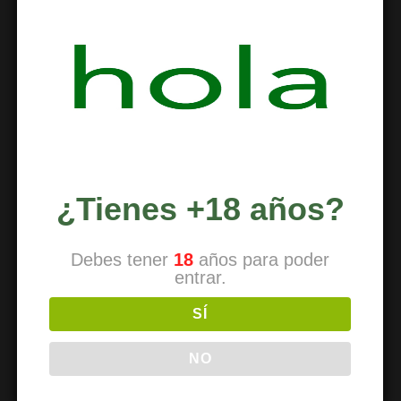
Com fer-se soci
How to join
Come diventare un membro
Comment devenir un membre
So werden Sie Mitglied
¿Tienes +18 años?
Debes tener
18
años para poder
PARA SOCIOS
entrar.
Reducción de riesgos
SÍ
Cómo renovar
NO
Traer a un amigo