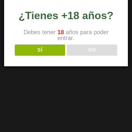
¿Tienes +18 años?
Debes tener
18
años para poder
entrar.
SÍ
NO