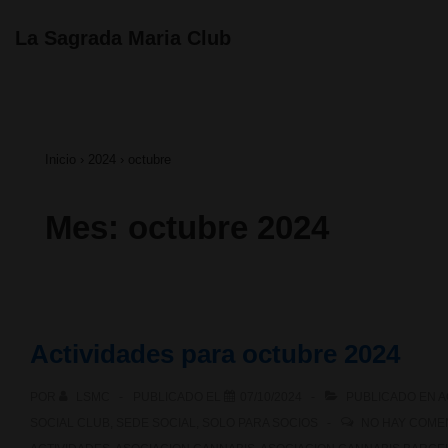
↓
Navegación
La Sagrada Maria Club
principal
Saltar
al
contenido
Inicio
›
2024
›
octubre
principal
Mes:
octubre 2024
Actividades para octubre 2024
POR
LSMC
PUBLICADO EL
07/10/2024
PUBLICADO EN
A
SOCIAL CLUB
,
SEDE SOCIAL
,
SOLO PARA SOCIOS
NO HAY COME