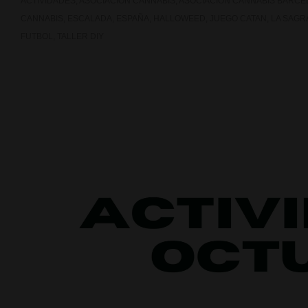
ACTIVIDADES
,
ASOCIACION CANNABIS
,
ASOCIACION CANNABIS BARCE
CANNABIS
,
ESCALADA
,
ESPAÑA
,
HALLOWEED
,
JUEGO CATAN
,
LA SAGR
FUTBOL
,
TALLER DIY