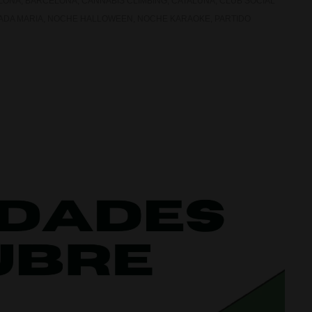
LONA
,
BARCELONA
,
CANNABIS CLIMBING
,
CATALUÑA
,
CLUB SOCIAL
ADA MARIA
,
NOCHE HALLOWEEN
,
NOCHE KARAOKE
,
PARTIDO